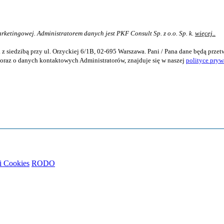
ketingowej. Administratorem danych jest PKF Consult Sp. z o.o. Sp. k.
więcej..
 z siedzibą przy ul. Orzyckiej 6/1B, 02-695 Warszawa. Pani / Pana dane będą prze
oraz o danych kontaktowych Administratorów, znajduje się w naszej
polityce pryw
ki Cookies
RODO