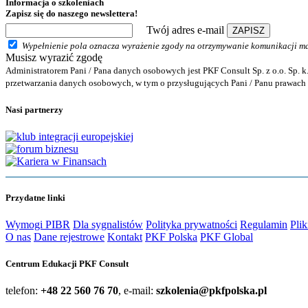
Informacja o szkoleniach
Zapisz się do naszego newslettera!
Twój adres e-mail
ZAPISZ
Wypełnienie pola oznacza wyrażenie zgody na otrzymywanie komunikacji mar
Musisz wyrazić zgodę
Administratorem Pani / Pana danych osobowych jest PKF Consult Sp. z o.o. Sp. k.
przetwarzania danych osobowych, w tym o przysługujących Pani / Panu prawach 
Nasi partnerzy
Przydatne linki
Wymogi PIBR
Dla sygnalistów
Polityka prywatności
Regulamin
Pli
O nas
Dane rejestrowe
Kontakt
PKF Polska
PKF Global
Centrum Edukacji PKF Consult
telefon:
+48 22 560 76 70
, e-mail:
szkolenia@pkfpolska.pl