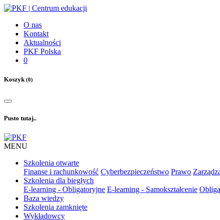
O nas
Kontakt
Aktualności
PKF Polska
0
Koszyk
(0)
Pusto tutaj..
MENU
Szkolenia otwarte
Finanse i rachunkowość
Cyberbezpieczeństwo
Prawo
Zarządza
Szkolenia dla biegłych
E-learning - Obligatoryjne
E-learning - Samokształcenie
Obliga
Baza wiedzy
Szkolenia zamknięte
Wykładowcy