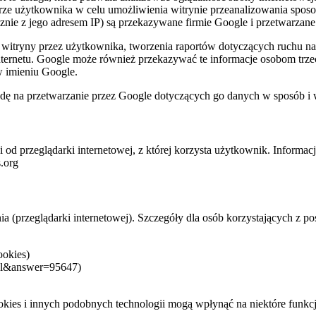
e użytkownika w celu umożliwienia witrynie przeanalizowania sposob
znie z jego adresem IP) są przekazywane firmie Google i przetwarzane 
z witryny przez użytkownika, tworzenia raportów dotyczących ruchu na
nternetu. Google może również przekazywać te informacje osobom trzec
w imieniu Google.
godę na przetwarzanie przez Google dotyczących go danych w sposób i
 od przeglądarki internetowej, z której korzysta użytkownik. Informac
s.org
(przeglądarki internetowej). Szczegóły dla osób korzystających z pos
ookies)
=pl&answer=95647)
okies i innych podobnych technologii mogą wpłynąć na niektóre funkc