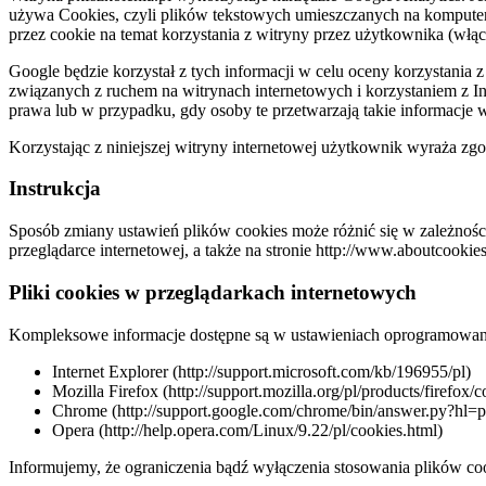
używa Cookies, czyli plików tekstowych umieszczanych na komputerz
przez cookie na temat korzystania z witryny przez użytkownika (włąc
Google będzie korzystał z tych informacji w celu oceny korzystania 
związanych z ruchem na witrynach internetowych i korzystaniem z I
prawa lub w przypadku, gdy osoby te przetwarzają takie informacje 
Korzystając z niniejszej witryny internetowej użytkownik wyraża z
Instrukcja
Sposób zmiany ustawień plików cookies może różnić się w zależności
przeglądarce internetowej, a także na stronie http://www.aboutcookie
Pliki cookies w przeglądarkach internetowych
Kompleksowe informacje dostępne są w ustawieniach oprogramowania 
Internet Explorer (http://support.microsoft.com/kb/196955/pl)
Mozilla Firefox (http://support.mozilla.org/pl/products/firefox/c
Chrome (http://support.google.com/chrome/bin/answer.py?hl
Opera (http://help.opera.com/Linux/9.22/pl/cookies.html)
Informujemy, że ograniczenia bądź wyłączenia stosowania plików co