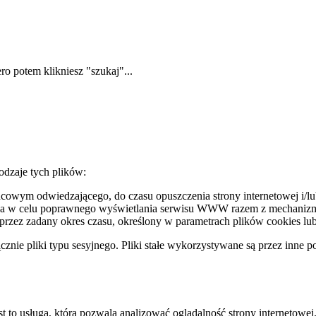
ero potem klikniesz "szukaj"...
odzaje tych plików:
owym odwiedzającego, do czasu opuszczenia strony internetowej i/lub 
wana w celu poprawnego wyświetlania serwisu WWW razem z mechanizm
ez zadany okres czasu, określony w parametrach plików cookies lub 
znie pliki typu sesyjnego. Pliki stałe wykorzystywane są przez inne p
t to usługa, która pozwala analizować oglądalność strony internetowej