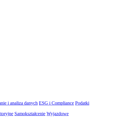
nie i analiza danych
ESG i Compliance
Podatki
toryjne
Samokształcenie
Wyjazdowe