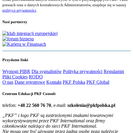
prawach oraz o danych kontaktowych Administratorów, znajduje się w naszej
polityce prywatności
.
Nasi partnerzy
Przydatne linki
Wymogi PIBR
Dla sygnalistów
Polityka prywatności
Regulamin
Pliki Cookies
RODO
O nas
Dane rejestrowe
Kontakt
PKF Polska
PKF Global
Centrum Edukacji PKF Consult
telefon:
+48 22 560 76 70
, e-mail:
szkolenia@pkfpolska.pl
„PKF” i logo PKF są zastrzeżonymi znakami towarowymi
wykorzystywanymi przez PKF International oraz firmy
członkowskie należące do sieci PKF International.
Nie mogą one być używane przez żadną osobę poza należycie