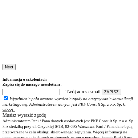
Next
Informacja o szkoleniach
Zapisz się do naszego newslettera!
Twój adres e-mail
ZAPISZ
Wypełnienie pola oznacza wyrażenie zgody na otrzymywanie komunikacji
marketingowej. Administratorem danych jest PKF Consult Sp. z o.o. Sp. k.
więcej..
Musisz wyrazić zgodę
Administratorem Pani / Pana danych osobowych jest PKF Consult Sp. z o.o. Sp.
k. z siedzibą przy ul. Orzyckiej 6/1B, 02-695 Warszawa. Pani / Pana dane będą
przetwarzane w celu obsługi skierowanego zapytania. Więcej informacji na
temat przetwarzania danych osobowych, w tym o przysługujących Pani / Panu