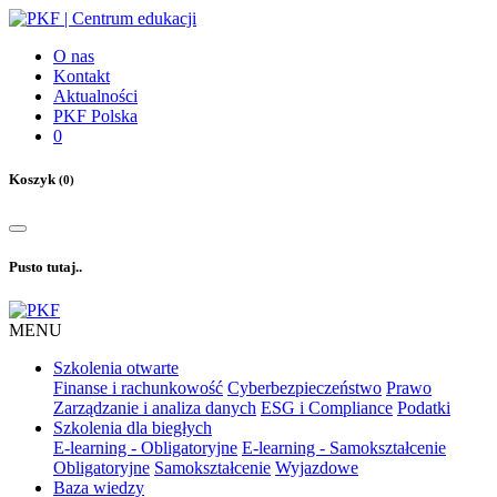
O nas
Kontakt
Aktualności
PKF Polska
0
Koszyk
(0)
Pusto tutaj..
MENU
Szkolenia otwarte
Finanse i rachunkowość
Cyberbezpieczeństwo
Prawo
Zarządzanie i analiza danych
ESG i Compliance
Podatki
Szkolenia dla biegłych
E-learning - Obligatoryjne
E-learning - Samokształcenie
Obligatoryjne
Samokształcenie
Wyjazdowe
Baza wiedzy