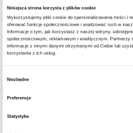
E-learning do 31.12.2026
780.00
zł
Niniejsza strona korzysta z plików cookie
zobacz program
Wykorzystujemy pliki cookie do spersonalizowania treści i r
oferować funkcje społecznościowe i analizować ruch w nasze
E-learning / Moduł 15 Wartość pieniądza w czasie,
Informacje o tym, jak korzystasz z naszej witryny, udostęp
dyskontowanie, kapitalizacja - warsztaty praktyczne
społecznościowym, reklamowym i analitycznym. Partnerzy 
informacje z innymi danymi otrzymanymi od Ciebie lub uzy
Rozszerzenie i pogłębienie wiedzy i umiejętności w zakresie wpływu czasowej
korzystania z ich usług.
wartości pieniądza na wycenę aktywów, pasywów i ustalanie wyniku
finansowego ...
Wybór
E-learning do 31.12.2026
Niezbędne
440.00
zł
zgody
zobacz program
Preferencje
E-learning / Moduł 8. Kodeks spółek handlowych w pracy
biegłego rewidenta
Statystyka
Usystematyzowanie, pogłębienie i aktualizacja wiedzy z zakresu prawa handloweg