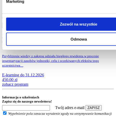
Marketing
E-learning do 31.12.2026
440.00
zł
zobacz program
Zezwól na wszystkie
E-learning / Moduł 24 Inwentaryzacja z perspektywy audytora
Odmowa
– podejście oraz kluczowe procedury.
Spis z natury,
potwierdzenia oraz zapytania.
Przybliżenie wiedzy z zakresu udziału biegłego rewidenta w procesie
inwentaryzacji zasobów jednostki, celu i oczekiwanych efektów tego
uczestnictwa....
E-learning do 31.12.2026
450.00
zł
zobacz program
Informacja o szkoleniach
Zapisz się do naszego newslettera!
Twój adres e-mail
ZAPISZ
Wypełnienie pola oznacza wyrażenie zgody na otrzymywanie komunikacji