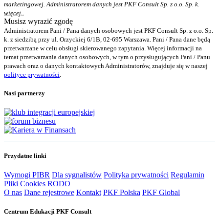
marketingowej. Administratorem danych jest PKF Consult Sp. z o.o. Sp. k.
więcej..
Musisz wyrazić zgodę
Administratorem Pani / Pana danych osobowych jest PKF Consult Sp. z o.o. Sp.
k. z siedzibą przy ul. Orzyckiej 6/1B, 02-695 Warszawa. Pani / Pana dane będą
przetwarzane w celu obsługi skierowanego zapytania. Więcej informacji na
temat przetwarzania danych osobowych, w tym o przysługujących Pani / Panu
prawach oraz o danych kontaktowych Administratorów, znajduje się w naszej
polityce prywatności
.
Nasi partnerzy
Przydatne linki
Wymogi PIBR
Dla sygnalistów
Polityka prywatności
Regulamin
Pliki Cookies
RODO
O nas
Dane rejestrowe
Kontakt
PKF Polska
PKF Global
Centrum Edukacji PKF Consult