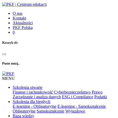
O nas
Kontakt
Aktualności
PKF Polska
0
Koszyk
(0)
Pusto tutaj..
MENU
Szkolenia otwarte
Finanse i rachunkowość
Cyberbezpieczeństwo
Prawo
Zarządzanie i analiza danych
ESG i Compliance
Podatki
Szkolenia dla biegłych
E-learning - Obligatoryjne
E-learning - Samokształcenie
Obligatoryjne
Samokształcenie
Wyjazdowe
Baza wiedzy