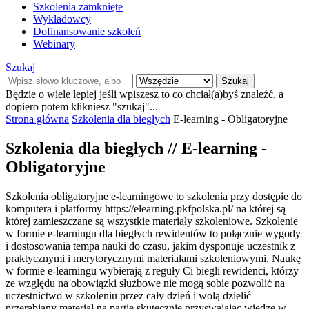
Szkolenia zamknięte
Wykładowcy
Dofinansowanie szkoleń
Webinary
Szukaj
Szukaj
Będzie o wiele lepiej jeśli wpiszesz to co chciał(a)byś znaleźć, a
dopiero potem klikniesz "szukaj"...
Strona główna
Szkolenia dla biegłych
E-learning - Obligatoryjne
Szkolenia dla biegłych
// E-learning -
Obligatoryjne
Szkolenia obligatoryjne e-learningowe to szkolenia przy dostępie do
komputera i platformy https://elearning.pkfpolska.pl/ na której są
której zamieszczane są wszystkie materiały szkoleniowe. Szkolenie
w formie e-learningu dla biegłych rewidentów to połącznie wygody
i dostosowania tempa nauki do czasu, jakim dysponuje uczestnik z
praktycznymi i merytorycznymi materiałami szkoleniowymi. Naukę
w formie e-learningu wybierają z reguły Ci biegli rewidenci, którzy
ze względu na obowiązki służbowe nie mogą sobie pozwolić na
uczestnictwo w szkoleniu przez cały dzień i wolą dzielić
przerabiany materiał na partie skutecznie przyswajając wiedzę w