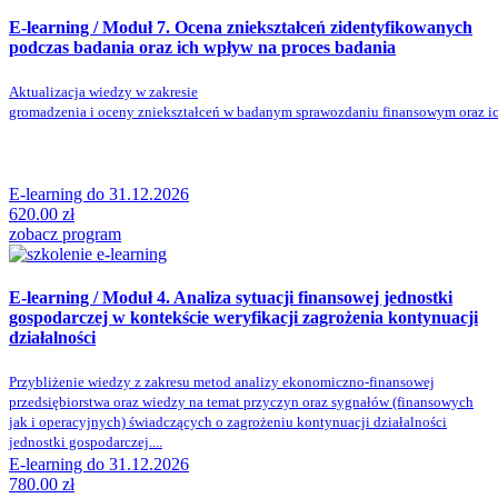
E-learning / Moduł 7. Ocena zniekształceń zidentyfikowanych
podczas badania oraz ich wpływ na proces badania
Aktualizacja wiedzy w zakresie
gromadzenia i oceny zniekształceń w badanym sprawozdaniu finansowym oraz ich
E-learning do 31.12.2026
620.00
zł
zobacz program
E-learning / Moduł 4. Analiza sytuacji finansowej jednostki
gospodarczej w kontekście weryfikacji zagrożenia kontynuacji
działalności
Przybliżenie wiedzy z zakresu metod analizy ekonomiczno-finansowej
przedsiębiorstwa oraz wiedzy na temat przyczyn oraz sygnałów (finansowych
jak i operacyjnych) świadczących o zagrożeniu kontynuacji działalności
jednostki gospodarczej....
E-learning do 31.12.2026
780.00
zł