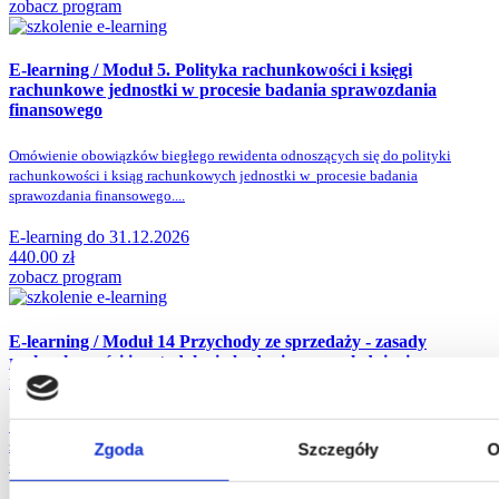
zobacz program
E-learning / Moduł 5. Polityka rachunkowości i księgi
rachunkowe jednostki
w procesie badania sprawozdania
finansowego
Omówienie obowiązków biegłego rewidenta odnoszących się do polityki
rachunkowości i ksiąg rachunkowych jednostki w procesie badania
sprawozdania finansowego....
E-learning do 31.12.2026
440.00
zł
zobacz program
E-learning / Moduł 14 Przychody ze sprzedaży - zasady
rachunkowości i metodologia badania z uwzględnieniem
najczęściej występujących nieprawidłowości
Utrwalenie wiedzy z zakresu ustalania, ujmowania i prezentacji przychodów
zgodnie z ustawą o rachunkowości, krajowymi standardami rachunkowości i
Zgoda
Szczegóły
O
międzynarodowymi standardami rachunkowości....