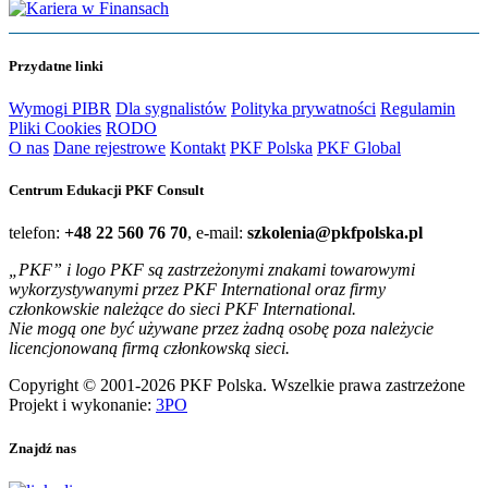
Przydatne linki
Wymogi PIBR
Dla sygnalistów
Polityka prywatności
Regulamin
Pliki Cookies
RODO
O nas
Dane rejestrowe
Kontakt
PKF Polska
PKF Global
Centrum Edukacji PKF Consult
telefon:
+48 22 560 76 70
, e-mail:
szkolenia@pkfpolska.pl
„PKF” i logo PKF są zastrzeżonymi znakami towarowymi
wykorzystywanymi przez PKF International oraz firmy
członkowskie należące do sieci PKF International.
Nie mogą one być używane przez żadną osobę poza należycie
licencjonowaną firmą członkowską sieci.
Copyright © 2001-2026 PKF Polska. Wszelkie prawa zastrzeżone
Projekt i wykonanie:
3PO
Znajdź nas