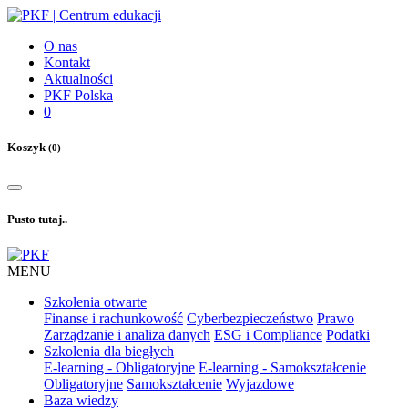
O nas
Kontakt
Aktualności
PKF Polska
0
Koszyk
(0)
Pusto tutaj..
MENU
Szkolenia otwarte
Finanse i rachunkowość
Cyberbezpieczeństwo
Prawo
Zarządzanie i analiza danych
ESG i Compliance
Podatki
Szkolenia dla biegłych
E-learning - Obligatoryjne
E-learning - Samokształcenie
Obligatoryjne
Samokształcenie
Wyjazdowe
Baza wiedzy