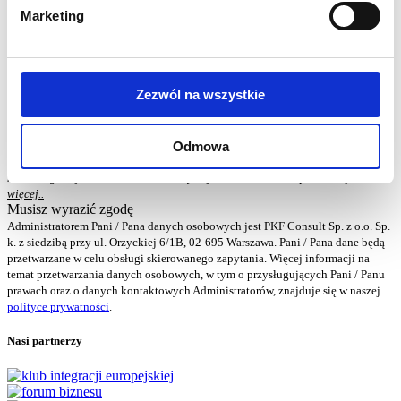
nowe rozwiązanie w polskim systemie podatkowym. Zagadnienia związane z
Marketing
ulgą dla klasy średniej wymagają dalszego śledzenia....
czytaj dalej
Zezwól na wszystkie
Informacja o szkoleniach
Zapisz się do naszego newslettera!
Twój adres e-mail
ZAPISZ
Odmowa
Wypełnienie pola oznacza wyrażenie zgody na otrzymywanie komunikacji
marketingowej. Administratorem danych jest PKF Consult Sp. z o.o. Sp. k.
więcej..
Musisz wyrazić zgodę
Administratorem Pani / Pana danych osobowych jest PKF Consult Sp. z o.o. Sp.
k. z siedzibą przy ul. Orzyckiej 6/1B, 02-695 Warszawa. Pani / Pana dane będą
przetwarzane w celu obsługi skierowanego zapytania. Więcej informacji na
temat przetwarzania danych osobowych, w tym o przysługujących Pani / Panu
prawach oraz o danych kontaktowych Administratorów, znajduje się w naszej
polityce prywatności
.
Nasi partnerzy