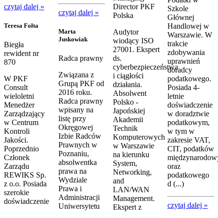
czytaj dalej »
Director PKF
Szkole
czytaj dalej »
Polska
Głównej
Teresa Fołta
Handlowej w
Marta
Audytor
Warszawie. W
Juskowiak
wiodący ISO
trakcie
Biegła
27001. Ekspert
zdobywania
rewident nr
Radca prawny
ds.
uprawnień
870
cyberbezpieczeństwa
doradcy
Związana z
i ciągłości
W PKF
podatkowego.
Grupą PKF od
działania.
Consult
Posiada 4-
2016 roku.
Absolwent
wieloletni
letnie
Radca prawny
Polsko -
Menedżer
doświadczenie
wpisany na
Japońskiej
Zarządzający
w doradztwie
listę przy
Akademii
w Centrum
podatkowym,
Okręgowej
Technik
Kontroli
w tym w
Izbie Radców
Komputerowych
Jakości.
zakresie VAT,
Prawnych w
w Warszawie
Poprzednio
CIT, podatków
Poznaniu,
na kierunku
Członek
międzynarodow
absolwentka
System,
Zarządu
oraz
prawa na
Networking,
REWIKS Sp.
podatkowego
Wydziale
and
z o.o. Posiada
d (...)
Prawa i
LAN/WAN
szerokie
Administracji
Management.
doświadczenie
czytaj dalej »
Uniwersytetu
Ekspert z