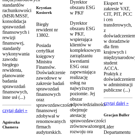
Dyrektor
Ekspert w
standardów
obszaru ESG
Krystian
zakresie VAT,
rachunkowości
Kosiorek
w PKF
CIT, PIT, PCC
(MSR/MSSF,
i cen
konsolidacja
Dyrektor
Biegły
transferowych,
sprawozdań
obszaru ESG
rewident nr
z
finansowych i
w PKF,
13802.
doświadczenie
rewizji
wspierająca
w doradztwie
finansowej,
klientów w
Posiada
dla firm
standardy
kompleksowym
certyfikat
krajowych i
wykonywania
zarządzaniu
księgowy
międzynarodow
zawodu
kwestiami
Ministra
student
biegłego
ESG oraz
Finansów.
ACCA.
rewidenta,
zapewniająca
Doświadczenie
Praktyk z
planowanie
realizację
zawodowe w
doświadczenie
badania
usług na
zakresie badań
w administracji
sprawozdań
najwyższym
sprawozdań
publiczne (...)
finansowych,
poziomie. Jej
finansowych
inne usł (...)
obszar
oraz
czytaj dalej »
odpowiedzialności
sprawozdawczości
obejmuje
czytaj dalej »
finansowej
atestację
Gracjan Buller
zdobywał w
sprawozdawczości
renomowanych
Agnieszka
zrównoważonego
firmach
Lider
Chamera
rozwoju ora
audytorskich.
Departamentu