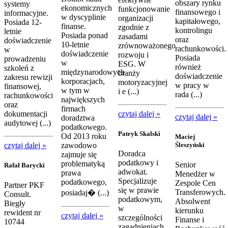
obszary rynku
systemy
ekonomicznych
funkcjonowanie
finansowego i
informacyjne.
w dyscyplinie
organizacji
kapitałowego,
Posiada 12-
finanse.
zgodnie z
kontrolingu
letnie
Posiada ponad
zasadami
oraz
doświadczenie
10-letnie
zrównoważonego
rachunkowości.
w
doświadczenie
rozwoju i
Posiada
prowadzeniu
w
ESG. W
również
szkoleń z
międzynarodowych
branży
doświadczenie
zakresu rewizji
korporacjach,
motoryzacyjnej
w pracy w
finansowej,
w tym w
i e (...)
rada (...)
rachunkowości
największych
oraz
firmach
dokumentacji
czytaj dalej »
czytaj dalej »
doradztwa
audytowej (...)
podatkowego.
Patryk Skalski
Od 2013 roku
Maciej
czytaj dalej »
zawodowo
Śleszyński
Doradca
zajmuje się
podatkowy i
problematyką
Senior
Rafał Barycki
adwokat.
prawa
Menedżer w
Specjalizuje
podatkowego,
Zespole Cen
Partner PKF
się w prawie
Transferowych.
posiadaj� (...)
Consult.
podatkowym,
Absolwent
Biegły
w
kierunku
rewident nr
czytaj dalej »
szczególności
Finanse i
10744
zagadnieniach