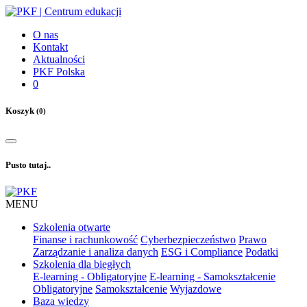
O nas
Kontakt
Aktualności
PKF Polska
0
Koszyk
(0)
Pusto tutaj..
MENU
Szkolenia otwarte
Finanse i rachunkowość
Cyberbezpieczeństwo
Prawo
Zarządzanie i analiza danych
ESG i Compliance
Podatki
Szkolenia dla biegłych
E-learning - Obligatoryjne
E-learning - Samokształcenie
Obligatoryjne
Samokształcenie
Wyjazdowe
Baza wiedzy