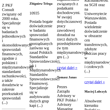
Rachunkowość
Zbigniew Telega
związanych z
na SGH oraz
Z PKF
podatkami
na
Consult
dochodowymi.
10935
Uniwersytecie
związany od
W swojej
Warszawskim.
2000 roku.
Posiada bogate
dotychczasowej
Posiada
Specjalizuje
doświadczenie
pracy
wieloletnie
się w
w badaniu
zawodowej
doświadczenie
badaniach
sprawozdań
doradzał na
w obszarze
jednostkowych
finansowych
rzecz dużych
cen
i
sporządzanych
przedsiębiorstw
transferowych,
skonsolidowanych
zarówno wg
(w tym
zdobyte
sprawozdań
zasad Polskich
międzynarodowych
podczas pracy
finansowych,
Standardów
gru (...)
w
zgodnie z
Sprawozdawczości,
międzynarodow
polskimi i
jak i
i czołowych
międzynarodowymi
czytaj dalej »
Międzynarodowych
(...)
standardami
Standardów
rachunkowości,
Tomasz Janas
Sprawozdawczości
a także
czytaj dalej »
Finansowej.
doradztwie w
Prezes
Specjalizuje
zakresie
Zarządu
Maciej Lubczyk
się w
przekształceń
Advisory w
audytowaniu
sprawozdań
PKF Polska /
dużych grup
Absolwent
(...)
Advisory
kapi (...)
kierunku
Managing
Podatki w