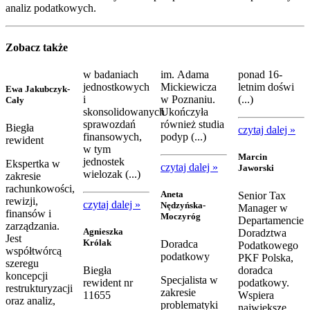
analiz podatkowych.
Zobacz także
w badaniach
im. Adama
ponad 16-
jednostkowych
Mickiewicza
letnim doświ
Ewa Jakubczyk-
i
w Poznaniu.
(...)
Cały
skonsolidowanych
Ukończyła
sprawozdań
również studia
Biegła
czytaj dalej »
finansowych,
podyp (...)
rewident
w tym
Marcin
jednostek
Ekspertka w
czytaj dalej »
Jaworski
wielozak (...)
zakresie
rachunkowości,
Aneta
Senior Tax
rewizji,
czytaj dalej »
Nędzyńska-
Manager w
finansów i
Moczyróg
Departamencie
zarządzania.
Agnieszka
Doradztwa
Jest
Królak
Doradca
Podatkowego
współtwórcą
podatkowy
PKF Polska,
szeregu
Biegła
doradca
koncepcji
Specjalista w
rewident nr
podatkowy.
restrukturyzacji
zakresie
11655
Wspiera
oraz analiz,
problematyki
największe