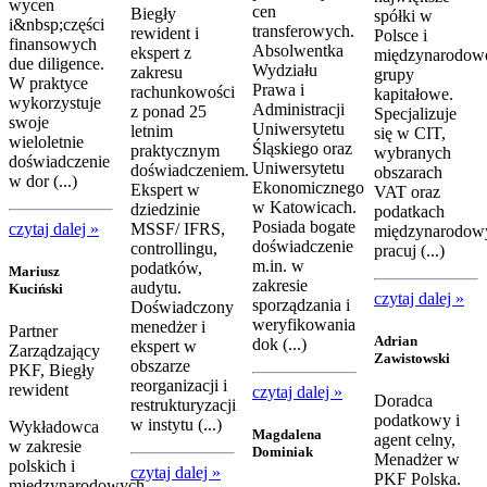
wycen
cen
Biegły
spółki w
i&nbsp;części
transferowych.
rewident i
Polsce i
finansowych
Absolwentka
ekspert z
międzynarodow
due diligence.
Wydziału
zakresu
grupy
W praktyce
Prawa i
rachunkowości
kapitałowe.
wykorzystuje
Administracji
z ponad 25
Specjalizuje
swoje
Uniwersytetu
letnim
się w CIT,
wieloletnie
Śląskiego oraz
praktycznym
wybranych
doświadczenie
Uniwersytetu
doświadczeniem.
obszarach
w dor (...)
Ekonomicznego
Ekspert w
VAT oraz
w Katowicach.
dziedzinie
podatkach
Posiada bogate
czytaj dalej »
MSSF/ IFRS,
międzynarodow
doświadczenie
controllingu,
pracuj (...)
m.in. w
podatków,
Mariusz
zakresie
audytu.
Kuciński
czytaj dalej »
sporządzania i
Doświadczony
weryfikowania
menedżer i
Partner
Adrian
dok (...)
ekspert w
Zarządzający
Zawistowski
obszarze
PKF, Biegły
reorganizacji i
rewident
czytaj dalej »
Doradca
restrukturyzacji
podatkowy i
w instytu (...)
Wykładowca
Magdalena
agent celny,
w zakresie
Dominiak
Menadżer w
polskich i
czytaj dalej »
PKF Polska.
międzynarodowych