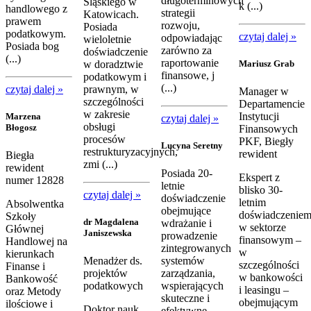
długoterminowych
Śląskiego w
k (...)
handlowego z
strategii
Katowicach.
prawem
rozwoju,
Posiada
podatkowym.
czytaj dalej »
odpowiadając
wieloletnie
Posiada bog
zarówno za
doświadczenie
(...)
raportowanie
w doradztwie
Mariusz Grab
finansowe, j
podatkowym i
(...)
czytaj dalej »
prawnym, w
Manager w
szczególności
Departamencie
w zakresie
Instytucji
Marzena
czytaj dalej »
obsługi
Błogosz
Finansowych
procesów
PKF, Biegły
Lucyna Seretny
restrukturyzacyjnych,
rewident
Biegła
zmi (...)
rewident
Posiada 20-
Ekspert z
numer 12828
letnie
blisko 30-
czytaj dalej »
doświadczenie
letnim
Absolwentka
obejmujące
doświadczenie
Szkoły
dr Magdalena
wdrażanie i
w sektorze
Głównej
Janiszewska
prowadzenie
finansowym –
Handlowej na
zintegrowanych
w
kierunkach
Menadżer ds.
systemów
szczególności
Finanse i
projektów
zarządzania,
w bankowości
Bankowość
podatkowych
wspierających
i leasingu –
oraz Metody
skuteczne i
obejmującym
ilościowe i
Doktor nauk
efektywne