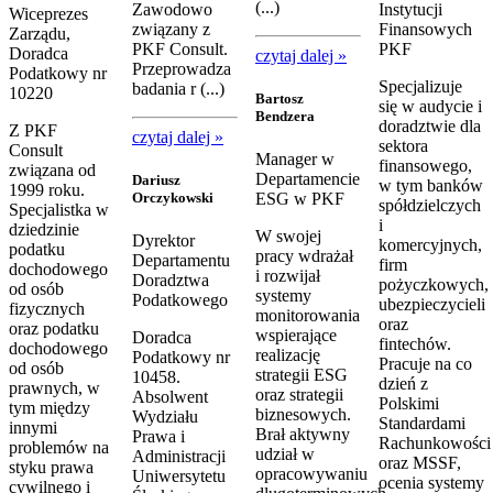
(...)
Zawodowo
Instytucji
Wiceprezes
związany z
Finansowych
Zarządu,
PKF Consult.
PKF
Doradca
czytaj dalej »
Przeprowadza
Podatkowy nr
Specjalizuje
badania r (...)
10220
Bartosz
się w audycie i
Bendzera
doradztwie dla
Z PKF
czytaj dalej »
sektora
Consult
Manager w
finansowego,
związana od
Departamencie
Dariusz
w tym banków
1999 roku.
Orczykowski
ESG w PKF
spółdzielczych
Specjalistka w
i
dziedzinie
W swojej
Dyrektor
komercyjnych,
podatku
pracy wdrażał
Departamentu
firm
dochodowego
i rozwijał
Doradztwa
pożyczkowych,
od osób
systemy
Podatkowego
ubezpieczycieli
fizycznych
monitorowania
oraz
oraz podatku
wspierające
Doradca
fintechów.
dochodowego
realizację
Podatkowy nr
Pracuje na co
od osób
strategii ESG
10458.
dzień z
prawnych, w
oraz strategii
Absolwent
Polskimi
tym między
biznesowych.
Wydziału
Standardami
innymi
Brał aktywny
Prawa i
Rachunkowości
problemów na
udział w
Administracji
oraz MSSF,
styku prawa
opracowywaniu
Uniwersytetu
ocenia systemy
cywilnego i