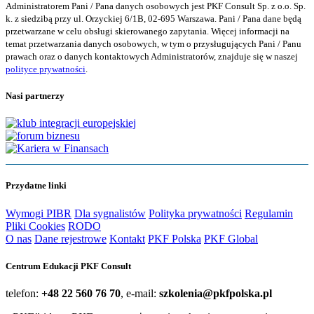
Administratorem Pani / Pana danych osobowych jest PKF Consult Sp. z o.o. Sp.
k. z siedzibą przy ul. Orzyckiej 6/1B, 02-695 Warszawa. Pani / Pana dane będą
przetwarzane w celu obsługi skierowanego zapytania. Więcej informacji na
temat przetwarzania danych osobowych, w tym o przysługujących Pani / Panu
prawach oraz o danych kontaktowych Administratorów, znajduje się w naszej
polityce prywatności
.
Nasi partnerzy
Przydatne linki
Wymogi PIBR
Dla sygnalistów
Polityka prywatności
Regulamin
Pliki Cookies
RODO
O nas
Dane rejestrowe
Kontakt
PKF Polska
PKF Global
Centrum Edukacji PKF Consult
telefon:
+48 22 560 76 70
, e-mail:
szkolenia@pkfpolska.pl