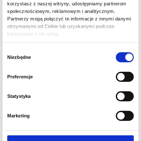
korzystasz z naszej witryny, udostępniamy partnerom
społecznościowym, reklamowym i analitycznym.
Partnerzy mogą połączyć te informacje z innymi danymi
otrzymanymi od Ciebie lub uzyskanymi podczas
korzystania z ich usług.
Wybór
Niezbędne
zgody
Preferencje
Statystyka
Marketing
Informacja o szkoleniach
Zapisz się do naszego newslettera!
Twój adres e-mail
ZAPISZ
Wypełnienie pola oznacza wyrażenie zgody na otrzymywanie komunikacji