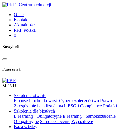
O nas
Kontakt
Aktualności
PKF Polska
0
Koszyk
(0)
Pusto tutaj..
MENU
Szkolenia otwarte
Finanse i rachunkowość
Cyberbezpieczeństwo
Prawo
Zarządzanie i analiza danych
ESG i Compliance
Podatki
Szkolenia dla biegłych
E-learning - Obligatoryjne
E-learning - Samokształcenie
Obligatoryjne
Samokształcenie
Wyjazdowe
Baza wiedzy