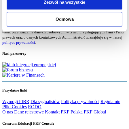
marketingowej. Administratorem danych jest PKF Consult Sp. z o.o. Sp. k.
Zezwól na wszystkie
więcej..
Musisz wyrazić zgodę
Administratorem Pani / Pana danych osobowych jest PKF Consult Sp. z o.o. Sp.
Odmowa
k. z siedzibą przy ul. Orzyckiej 6/1B, 02-695 Warszawa. Pani / Pana dane będą
przetwarzane w celu obsługi skierowanego zapytania. Więcej informacji na
temat przetwarzania danych osobowych, w tym o przysługujących Pani / Panu
prawach oraz o danych kontaktowych Administratorów, znajduje się w naszej
polityce prywatności
.
Nasi partnerzy
Przydatne linki
Wymogi PIBR
Dla sygnalistów
Polityka prywatności
Regulamin
Pliki Cookies
RODO
O nas
Dane rejestrowe
Kontakt
PKF Polska
PKF Global
Centrum Edukacji PKF Consult