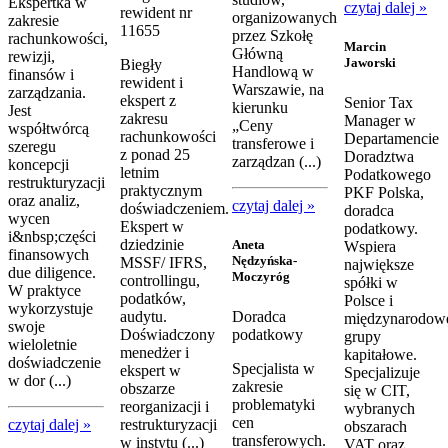
Ekspertka w
czytaj dalej »
rewident nr
organizowanych
zakresie
11655
przez Szkołę
rachunkowości,
Marcin
Główną
rewizji,
Jaworski
Biegły
Handlową w
finansów i
rewident i
Warszawie, na
zarządzania.
ekspert z
Senior Tax
kierunku
Jest
zakresu
Manager w
„Ceny
współtwórcą
rachunkowości
Departamencie
transferowe i
szeregu
z ponad 25
Doradztwa
zarządzan (...)
koncepcji
letnim
Podatkowego
restrukturyzacji
praktycznym
PKF Polska,
oraz analiz,
czytaj dalej »
doświadczeniem.
doradca
wycen
Ekspert w
podatkowy.
i&nbsp;części
dziedzinie
Aneta
Wspiera
finansowych
Nędzyńska-
MSSF/ IFRS,
największe
due diligence.
Moczyróg
controllingu,
spółki w
W praktyce
podatków,
Polsce i
wykorzystuje
audytu.
Doradca
międzynarodow
swoje
Doświadczony
podatkowy
grupy
wieloletnie
menedżer i
kapitałowe.
doświadczenie
Specjalista w
ekspert w
Specjalizuje
w dor (...)
zakresie
obszarze
się w CIT,
problematyki
reorganizacji i
wybranych
cen
czytaj dalej »
restrukturyzacji
obszarach
transferowych.
w instytu (...)
VAT oraz