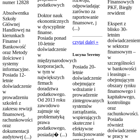
rozwoju,
Finansowych
numer 12828
podatkowych
odpowiadając
PKF, Biegły
zarówno za
Absolwentka
rewident
Doktor nauk
raportowanie
Szkoły
ekonomicznych
finansowe, j
Ekspert z
Głównej
w dyscyplinie
(...)
blisko 30-
Handlowej na
finanse.
letnim
kierunkach
Posiada ponad
doświadczenie
Finanse i
czytaj dalej »
10-letnie
w sektorze
Bankowość
doświadczenie
finansowym –
oraz Metody
Lucyna Seretny
w
w
ilościowe i
międzynarodowych
szczególności
systemy
korporacjach,
Posiada 20-
w bankowości
informacyjne.
w tym w
letnie
i leasingu –
Posiada 12-
największych
doświadczenie
obejmującym
letnie
firmach
obejmujące
obszary rynku
doświadczenie
doradztwa
wdrażanie i
finansowego i
w
podatkowego.
prowadzenie
kapitałowego,
prowadzeniu
Od 2013 roku
zintegrowanych
kontrolingu
szkoleń z
zawodowo
systemów
oraz
zakresu rewizji
zajmuje się
zarządzania,
rachunkowości.
finansowej,
problematyką
wspierających
Posiada
rachunkowości
prawa
skuteczne i
również
oraz
podatkowego,
efektywne
doświadczenie
dokumentacji
funkcjonowanie
posiadaj� (...)
w pracy w
audytowej (...)
organizacji