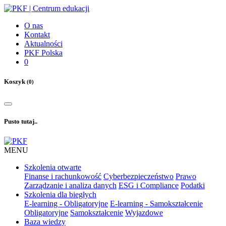
O nas
Kontakt
Aktualności
PKF Polska
0
Koszyk
(0)
Pusto tutaj..
MENU
Szkolenia otwarte
Finanse i rachunkowość
Cyberbezpieczeństwo
Prawo
Zarządzanie i analiza danych
ESG i Compliance
Podatki
Szkolenia dla biegłych
E-learning - Obligatoryjne
E-learning - Samokształcenie
Obligatoryjne
Samokształcenie
Wyjazdowe
Baza wiedzy