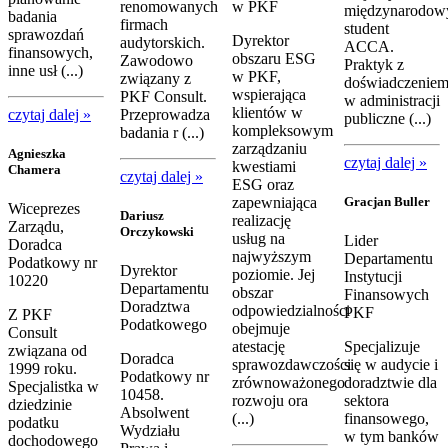
renomowanych
w PKF
międzynarodow
badania
firmach
student
sprawozdań
Dyrektor
audytorskich.
ACCA.
finansowych,
obszaru ESG
Zawodowo
Praktyk z
inne usł (...)
w PKF,
związany z
doświadczenie
wspierająca
PKF Consult.
w administracji
klientów w
czytaj dalej »
Przeprowadza
publiczne (...)
kompleksowym
badania r (...)
zarządzaniu
Agnieszka
czytaj dalej »
kwestiami
Chamera
czytaj dalej »
ESG oraz
zapewniająca
Gracjan Buller
Wiceprezes
Dariusz
realizację
Zarządu,
Orczykowski
usług na
Lider
Doradca
najwyższym
Departamentu
Podatkowy nr
Dyrektor
poziomie. Jej
Instytucji
10220
Departamentu
obszar
Finansowych
Doradztwa
odpowiedzialności
PKF
Z PKF
Podatkowego
obejmuje
Consult
atestację
Specjalizuje
związana od
Doradca
sprawozdawczości
się w audycie i
1999 roku.
Podatkowy nr
zrównoważonego
doradztwie dla
Specjalistka w
10458.
rozwoju ora
sektora
dziedzinie
Absolwent
(...)
finansowego,
podatku
Wydziału
w tym banków
dochodowego