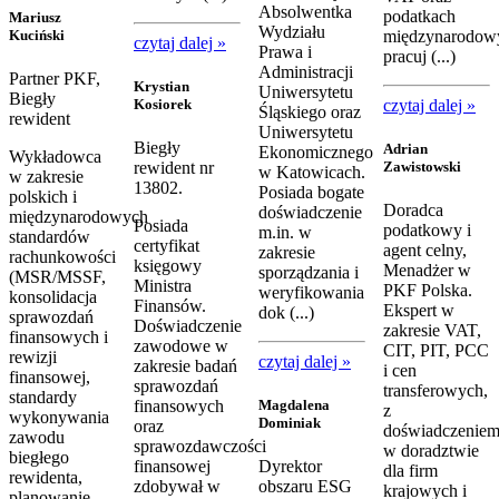
Absolwentka
podatkach
Mariusz
Wydziału
międzynarodow
Kuciński
czytaj dalej »
Prawa i
pracuj (...)
Administracji
Partner PKF,
Krystian
Uniwersytetu
Biegły
czytaj dalej »
Kosiorek
Śląskiego oraz
rewident
Uniwersytetu
Biegły
Adrian
Ekonomicznego
Wykładowca
Zawistowski
rewident nr
w Katowicach.
w zakresie
13802.
Posiada bogate
polskich i
Doradca
doświadczenie
międzynarodowych
Posiada
podatkowy i
m.in. w
standardów
certyfikat
agent celny,
zakresie
rachunkowości
księgowy
Menadżer w
sporządzania i
(MSR/MSSF,
Ministra
PKF Polska.
weryfikowania
konsolidacja
Finansów.
Ekspert w
dok (...)
sprawozdań
Doświadczenie
zakresie VAT,
finansowych i
zawodowe w
CIT, PIT, PCC
rewizji
czytaj dalej »
zakresie badań
i cen
finansowej,
sprawozdań
transferowych,
standardy
Magdalena
finansowych
z
wykonywania
Dominiak
oraz
doświadczenie
zawodu
sprawozdawczości
w doradztwie
biegłego
finansowej
Dyrektor
dla firm
rewidenta,
zdobywał w
obszaru ESG
krajowych i
planowanie