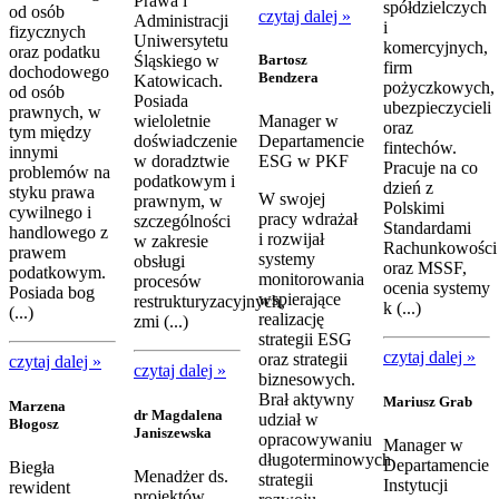
Prawa i
spółdzielczych
od osób
czytaj dalej »
Administracji
i
fizycznych
Uniwersytetu
komercyjnych,
oraz podatku
Bartosz
Śląskiego w
firm
dochodowego
Bendzera
Katowicach.
pożyczkowych,
od osób
Posiada
ubezpieczycieli
prawnych, w
wieloletnie
Manager w
oraz
tym między
doświadczenie
Departamencie
fintechów.
innymi
w doradztwie
ESG w PKF
Pracuje na co
problemów na
podatkowym i
dzień z
styku prawa
W swojej
prawnym, w
Polskimi
cywilnego i
pracy wdrażał
szczególności
Standardami
handlowego z
i rozwijał
w zakresie
Rachunkowości
prawem
systemy
obsługi
oraz MSSF,
podatkowym.
monitorowania
procesów
ocenia systemy
Posiada bog
wspierające
restrukturyzacyjnych,
k (...)
(...)
realizację
zmi (...)
strategii ESG
czytaj dalej »
oraz strategii
czytaj dalej »
czytaj dalej »
biznesowych.
Brał aktywny
Mariusz Grab
Marzena
dr Magdalena
udział w
Błogosz
Janiszewska
opracowywaniu
Manager w
długoterminowych
Departamencie
Biegła
Menadżer ds.
strategii
Instytucji
rewident
projektów