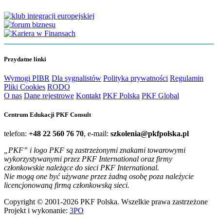
Przydatne linki
Wymogi PIBR
Dla sygnalistów
Polityka prywatności
Regulamin
Pliki Cookies
RODO
O nas
Dane rejestrowe
Kontakt
PKF Polska
PKF Global
Centrum Edukacji PKF Consult
telefon:
+48 22 560 76 70
, e-mail:
szkolenia@pkfpolska.pl
„PKF” i logo PKF są zastrzeżonymi znakami towarowymi
wykorzystywanymi przez PKF International oraz firmy
członkowskie należące do sieci PKF International.
Nie mogą one być używane przez żadną osobę poza należycie
licencjonowaną firmą członkowską sieci.
Copyright © 2001-2026 PKF Polska. Wszelkie prawa zastrzeżone
Projekt i wykonanie:
3PO