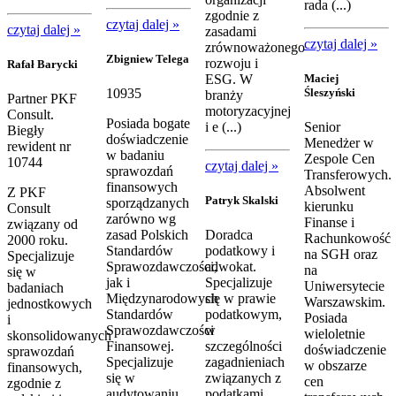
rada (...)
zgodnie z
czytaj dalej »
czytaj dalej »
zasadami
czytaj dalej »
zrównoważonego
Zbigniew Telega
rozwoju i
Rafał Barycki
ESG. W
Maciej
Śleszyński
10935
branży
Partner PKF
motoryzacyjnej
Consult.
Posiada bogate
i e (...)
Senior
Biegły
doświadczenie
Menedżer w
rewident nr
w badaniu
Zespole Cen
10744
czytaj dalej »
sprawozdań
Transferowych.
finansowych
Absolwent
Z PKF
Patryk Skalski
sporządzanych
kierunku
Consult
zarówno wg
Finanse i
związany od
zasad Polskich
Doradca
Rachunkowość
2000 roku.
Standardów
podatkowy i
na SGH oraz
Specjalizuje
Sprawozdawczości,
adwokat.
na
się w
jak i
Specjalizuje
Uniwersytecie
badaniach
Międzynarodowych
się w prawie
Warszawskim.
jednostkowych
Standardów
podatkowym,
Posiada
i
Sprawozdawczości
w
wieloletnie
skonsolidowanych
Finansowej.
szczególności
doświadczenie
sprawozdań
Specjalizuje
zagadnieniach
w obszarze
finansowych,
się w
związanych z
cen
zgodnie z
audytowaniu
podatkami