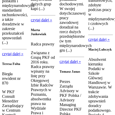
transferowych,
polskimi i
dużych grup
dochodowymi.
zdobyte
międzynarodowymi
kapi (...)
W swojej
podczas pracy
standardami
dotychczasowej
w
rachunkowości,
pracy
międzynarodow
a także
czytaj dalej »
zawodowej
i czołowych
doradztwie w
doradzał na
(...)
zakresie
Marta
rzecz dużych
przekształceń
Juskowiak
przedsiębiorstw
sprawozdań
czytaj dalej »
(w tym
(...)
Radca prawny
międzynarodowych
Maciej Lubczyk
gru (...)
Związana z
czytaj dalej »
Grupą PKF od
Absolwent
czytaj dalej »
2016 roku.
Teresa Fołta
kierunku
Radca prawny
Podatki w
wpisany na
Tomasz Janas
Szkole
Biegła
listę przy
Głównej
rewident nr
Okręgowej
Prezes
Handlowej w
870
Izbie Radców
Zarządu
Warszawie. W
Prawnych w
Advisory w
W PKF
trakcie
Poznaniu,
PKF Polska /
Consult
zdobywania
absolwentka
Advisory
Menedżer
uprawnień
prawa na
Managing
Zarządzający
doradcy
Wydziale
Director PKF
w Centrum
podatkowego.
Prawa i
Polska
Kontroli
Posiada 4-