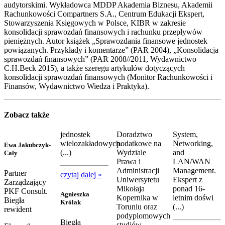
audytorskimi. Wykładowca MDDP Akademia Biznesu, Akademii
Rachunkowości Compartners S.A., Centrum Edukacji Ekspert,
Stowarzyszenia Księgowych w Polsce, KIBR w zakresie
konsolidacji sprawozdań finansowych i rachunku przepływów
pieniężnych. Autor książek „Sprawozdania finansowe jednostek
powiązanych. Przykłady i komentarze” (PAR 2004), „Konsolidacja
sprawozdań finansowych” (PAR 2008//2011, Wydawnictwo
C.H.Beck 2015), a także szeregu artykułów dotyczących
konsolidacji sprawozdań finansowych (Monitor Rachunkowości i
Finansów, Wydawnictwo Wiedza i Praktyka).
Zobacz także
jednostek
Doradztwo
System,
wielozakładowych.
podatkowe na
Networking,
Ewa Jakubczyk-
(...)
Wydziale
and
Cały
Prawa i
LAN/WAN
Administracji
Management.
Partner
czytaj dalej »
Uniwersytetu
Ekspert z
Zarządzający
Mikołaja
ponad 16-
PKF Consult.
Agnieszka
Kopernika w
letnim doświ
Biegła
Królak
Toruniu oraz
(...)
rewident
podyplomowych
Biegła
studiów,