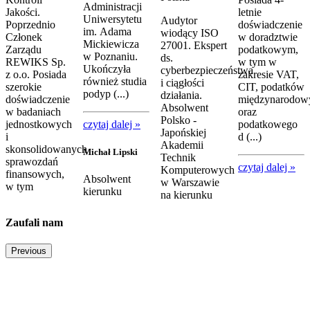
Administracji
Jakości.
letnie
Uniwersytetu
Audytor
Poprzednio
doświadczenie
im. Adama
wiodący ISO
Członek
w doradztwie
Mickiewicza
27001. Ekspert
Zarządu
podatkowym,
w Poznaniu.
ds.
REWIKS Sp.
w tym w
Ukończyła
cyberbezpieczeństwa
z o.o. Posiada
zakresie VAT,
również studia
i ciągłości
szerokie
CIT, podatków
podyp (...)
działania.
doświadczenie
międzynarodow
Absolwent
w badaniach
oraz
Polsko -
jednostkowych
czytaj dalej »
podatkowego
Japońskiej
i
d (...)
Akademii
skonsolidowanych
Michał Lipski
Technik
sprawozdań
czytaj dalej »
Komputerowych
finansowych,
Absolwent
w Warszawie
w tym
kierunku
na kierunku
Zaufali nam
Previous