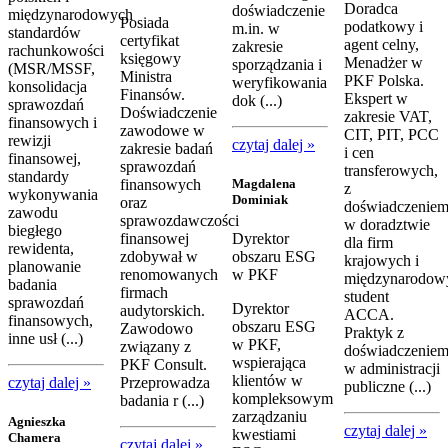
Doradca
doświadczenie
międzynarodowych
Posiada
podatkowy i
m.in. w
standardów
certyfikat
agent celny,
zakresie
rachunkowości
księgowy
Menadżer w
sporządzania i
(MSR/MSSF,
Ministra
PKF Polska.
weryfikowania
konsolidacja
Finansów.
Ekspert w
dok (...)
sprawozdań
Doświadczenie
zakresie VAT,
finansowych i
zawodowe w
CIT, PIT, PCC
rewizji
czytaj dalej »
zakresie badań
i cen
finansowej,
sprawozdań
transferowych,
standardy
Magdalena
finansowych
z
wykonywania
Dominiak
oraz
doświadczenie
zawodu
sprawozdawczości
w doradztwie
biegłego
finansowej
Dyrektor
dla firm
rewidenta,
zdobywał w
obszaru ESG
krajowych i
planowanie
renomowanych
w PKF
międzynarodow
badania
firmach
student
sprawozdań
Dyrektor
audytorskich.
ACCA.
finansowych,
obszaru ESG
Zawodowo
Praktyk z
inne usł (...)
w PKF,
związany z
doświadczenie
wspierająca
PKF Consult.
w administracji
klientów w
czytaj dalej »
Przeprowadza
publiczne (...)
kompleksowym
badania r (...)
zarządzaniu
Agnieszka
czytaj dalej »
kwestiami
Chamera
czytaj dalej »