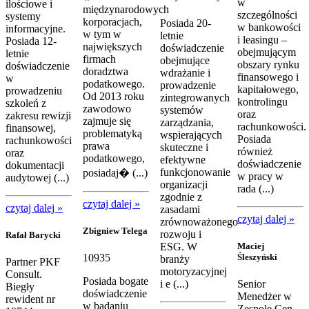
w
ilościowe i
międzynarodowych
szczególności
systemy
korporacjach,
Posiada 20-
w bankowości
informacyjne.
w tym w
letnie
i leasingu –
Posiada 12-
największych
doświadczenie
obejmującym
letnie
firmach
obejmujące
obszary rynku
doświadczenie
doradztwa
wdrażanie i
finansowego i
w
podatkowego.
prowadzenie
kapitałowego,
prowadzeniu
Od 2013 roku
zintegrowanych
kontrolingu
szkoleń z
zawodowo
systemów
oraz
zakresu rewizji
zajmuje się
zarządzania,
rachunkowości.
finansowej,
problematyką
wspierających
Posiada
rachunkowości
prawa
skuteczne i
również
oraz
podatkowego,
efektywne
doświadczenie
dokumentacji
funkcjonowanie
posiadaj� (...)
w pracy w
audytowej (...)
organizacji
rada (...)
zgodnie z
czytaj dalej »
czytaj dalej »
zasadami
czytaj dalej »
zrównoważonego
Zbigniew Telega
rozwoju i
Rafał Barycki
ESG. W
Maciej
Śleszyński
10935
branży
Partner PKF
motoryzacyjnej
Consult.
Posiada bogate
i e (...)
Senior
Biegły
doświadczenie
Menedżer w
rewident nr
w badaniu
Zespole Cen