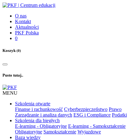
O nas
Kontakt
Aktualności
PKF Polska
0
Koszyk
(0)
Pusto tutaj..
MENU
Szkolenia otwarte
Finanse i rachunkowość
Cyberbezpieczeństwo
Prawo
Zarządzanie i analiza danych
ESG i Compliance
Podatki
Szkolenia dla biegłych
E-learning - Obligatoryjne
E-learning - Samokształcenie
Obligatoryjne
Samokształcenie
Wyjazdowe
Baza wiedzy