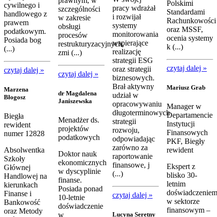
prawnym, w
Polskimi
cywilnego i
pracy wdrażał
szczególności
Standardami
handlowego z
i rozwijał
w zakresie
Rachunkowości
prawem
systemy
obsługi
oraz MSSF,
podatkowym.
monitorowania
procesów
ocenia systemy
Posiada bog
wspierające
restrukturyzacyjnych,
k (...)
(...)
realizację
zmi (...)
strategii ESG
czytaj dalej »
oraz strategii
czytaj dalej »
czytaj dalej »
biznesowych.
Brał aktywny
Mariusz Grab
Marzena
dr Magdalena
udział w
Błogosz
Janiszewska
opracowywaniu
Manager w
długoterminowych
Departamencie
Biegła
Menadżer ds.
strategii
Instytucji
rewident
projektów
rozwoju,
Finansowych
numer 12828
podatkowych
odpowiadając
PKF, Biegły
zarówno za
Absolwentka
rewident
Doktor nauk
raportowanie
Szkoły
ekonomicznych
finansowe, j
Ekspert z
Głównej
w dyscyplinie
(...)
blisko 30-
Handlowej na
finanse.
letnim
kierunkach
Posiada ponad
doświadczenie
Finanse i
czytaj dalej »
10-letnie
w sektorze
Bankowość
doświadczenie
finansowym –
oraz Metody
Lucyna Seretny
w