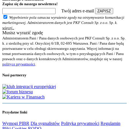
Zapisz się do naszego newslettera!
Twój adres e-mail
ZAPISZ
Wypełnienie pola oznacza wyrażenie zgody na otrzymywanie komunikacji
marketingowej. Administratorem danych jest PKF Consult Sp. z o.o. Sp. k.
więcej..
Musisz wyrazić zgodę
Administratorem Pani / Pana danych osobowych jest PKF Consult Sp. z o.o. Sp.
k. z siedzibą przy ul. Orzyckiej 6/1B, 02-695 Warszawa. Pani / Pana dane będą
przetwarzane w celu obsługi skierowanego zapytania. Więcej informacji na
temat przetwarzania danych osobowych, w tym o przysługujących Pani / Panu
prawach oraz o danych kontaktowych Administratorów, znajduje się w naszej
polityce prywatności
.
Nasi partnerzy
Przydatne linki
Wymogi PIBR
Dla sygnalistów
Polityka prywatności
Regulamin
Pliki Cookies
RODO