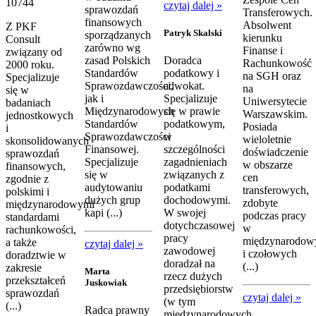
10744
czytaj dalej »
sprawozdań
Transferowych.
finansowych
Absolwent
Z PKF
Patryk Skalski
sporządzanych
kierunku
Consult
zarówno wg
Finanse i
związany od
zasad Polskich
Doradca
Rachunkowość
2000 roku.
Standardów
podatkowy i
na SGH oraz
Specjalizuje
Sprawozdawczości,
adwokat.
na
się w
jak i
Specjalizuje
Uniwersytecie
badaniach
Międzynarodowych
się w prawie
Warszawskim.
jednostkowych
Standardów
podatkowym,
Posiada
i
Sprawozdawczości
w
wieloletnie
skonsolidowanych
Finansowej.
szczególności
doświadczenie
sprawozdań
Specjalizuje
zagadnieniach
w obszarze
finansowych,
się w
związanych z
cen
zgodnie z
audytowaniu
podatkami
transferowych,
polskimi i
dużych grup
dochodowymi.
zdobyte
międzynarodowymi
kapi (...)
W swojej
podczas pracy
standardami
dotychczasowej
w
rachunkowości,
pracy
międzynarodow
a także
czytaj dalej »
zawodowej
i czołowych
doradztwie w
doradzał na
(...)
zakresie
Marta
rzecz dużych
przekształceń
Juskowiak
przedsiębiorstw
sprawozdań
czytaj dalej »
(w tym
(...)
Radca prawny
międzynarodowych