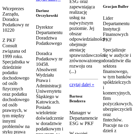
ESG oraz
zapewniająca
Gracjan Buller
Wiceprezes
Dariusz
realizację
Zarządu,
Orczykowski
usług na
Lider
Doradca
najwyższym
Departamentu
Podatkowy nr
Dyrektor
poziomie. Jej
Instytucji
10220
Departamentu
obszar
Finansowych
Doradztwa
odpowiedzialności
PKF
Z PKF
Podatkowego
obejmuje
Consult
atestację
Specjalizuje
związana od
Doradca
sprawozdawczości
się w audycie i
1999 roku.
Podatkowy nr
zrównoważonego
doradztwie dla
Specjalistka w
10458.
rozwoju ora
sektora
dziedzinie
Absolwent
(...)
finansowego,
podatku
Wydziału
w tym banków
dochodowego
Prawa i
spółdzielczych
od osób
czytaj dalej »
Administracji
i
fizycznych
Uniwersytetu
komercyjnych,
oraz podatku
Bartosz
Śląskiego w
firm
dochodowego
Bendzera
Katowicach.
pożyczkowych,
od osób
Posiada
ubezpieczycieli
prawnych, w
wieloletnie
Manager w
oraz
tym między
doświadczenie
Departamencie
fintechów.
innymi
w doradztwie
ESG w PKF
Pracuje na co
problemów na
podatkowym i
dzień z
styku prawa
W swojej