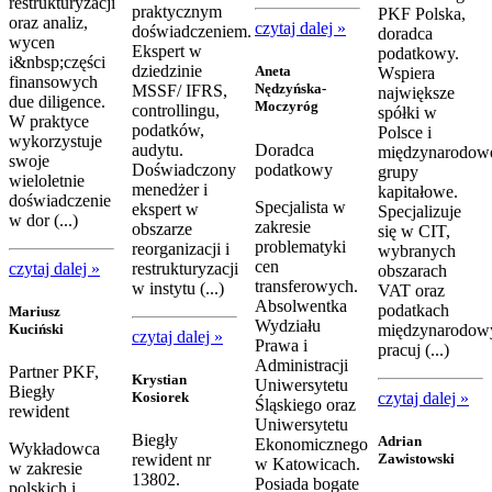
restrukturyzacji
praktycznym
PKF Polska,
oraz analiz,
czytaj dalej »
doświadczeniem.
doradca
wycen
Ekspert w
podatkowy.
i&nbsp;części
dziedzinie
Aneta
Wspiera
finansowych
Nędzyńska-
MSSF/ IFRS,
największe
due diligence.
Moczyróg
controllingu,
spółki w
W praktyce
podatków,
Polsce i
wykorzystuje
audytu.
Doradca
międzynarodow
swoje
Doświadczony
podatkowy
grupy
wieloletnie
menedżer i
kapitałowe.
doświadczenie
Specjalista w
ekspert w
Specjalizuje
w dor (...)
zakresie
obszarze
się w CIT,
problematyki
reorganizacji i
wybranych
cen
czytaj dalej »
restrukturyzacji
obszarach
transferowych.
w instytu (...)
VAT oraz
Absolwentka
podatkach
Mariusz
Wydziału
międzynarodow
Kuciński
czytaj dalej »
Prawa i
pracuj (...)
Administracji
Partner PKF,
Krystian
Uniwersytetu
Biegły
czytaj dalej »
Kosiorek
Śląskiego oraz
rewident
Uniwersytetu
Biegły
Adrian
Ekonomicznego
Wykładowca
Zawistowski
rewident nr
w Katowicach.
w zakresie
13802.
Posiada bogate
polskich i