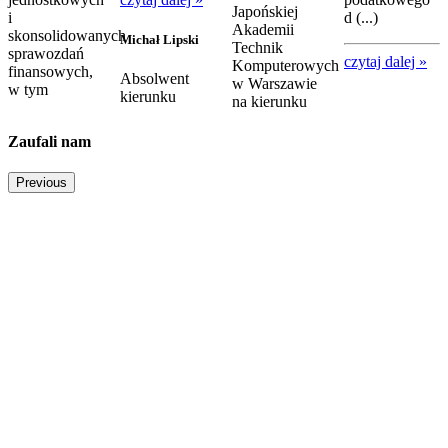
Japońskiej
i
d (...)
Akademii
skonsolidowanych
Michał Lipski
Technik
sprawozdań
czytaj dalej »
Komputerowych
finansowych,
Absolwent
w Warszawie
w tym
kierunku
na kierunku
Zaufali nam
Previous