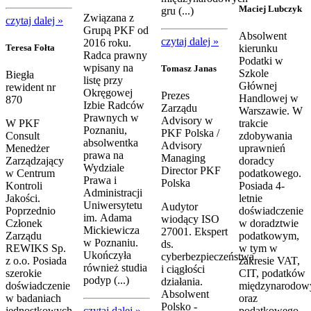
Maciej Lubczyk
gru (...)
Związana z
czytaj dalej »
Grupą PKF od
Absolwent
czytaj dalej »
2016 roku.
Teresa Fołta
kierunku
Radca prawny
Podatki w
wpisany na
Tomasz Janas
Szkole
Biegła
listę przy
Głównej
rewident nr
Okręgowej
Prezes
Handlowej w
870
Izbie Radców
Zarządu
Warszawie. W
Prawnych w
Advisory w
W PKF
trakcie
Poznaniu,
PKF Polska /
Consult
zdobywania
absolwentka
Advisory
Menedżer
uprawnień
prawa na
Managing
Zarządzający
doradcy
Wydziale
Director PKF
w Centrum
podatkowego.
Prawa i
Polska
Kontroli
Posiada 4-
Administracji
Jakości.
letnie
Uniwersytetu
Audytor
Poprzednio
doświadczenie
im. Adama
wiodący ISO
Członek
w doradztwie
Mickiewicza
27001. Ekspert
Zarządu
podatkowym,
w Poznaniu.
ds.
REWIKS Sp.
w tym w
Ukończyła
cyberbezpieczeństwa
z o.o. Posiada
zakresie VAT,
również studia
i ciągłości
szerokie
CIT, podatków
podyp (...)
działania.
doświadczenie
międzynarodow
Absolwent
w badaniach
oraz
Polsko -
jednostkowych
czytaj dalej »
podatkowego