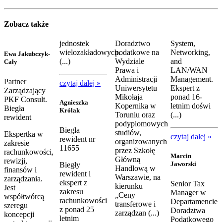
Zobacz także
jednostek
Doradztwo
System,
wielozakładowych.
podatkowe na
Networking,
Ewa Jakubczyk-
(...)
Wydziale
and
Cały
Prawa i
LAN/WAN
Administracji
Management.
Partner
czytaj dalej »
Uniwersytetu
Ekspert z
Zarządzający
Mikołaja
ponad 16-
PKF Consult.
Agnieszka
Kopernika w
letnim doświ
Biegła
Królak
Toruniu oraz
(...)
rewident
podyplomowych
Biegła
studiów,
Ekspertka w
czytaj dalej »
rewident nr
organizowanych
zakresie
11655
przez Szkołę
rachunkowości,
Marcin
Główną
rewizji,
Jaworski
Biegły
Handlową w
finansów i
rewident i
Warszawie, na
zarządzania.
ekspert z
Senior Tax
kierunku
Jest
zakresu
Manager w
„Ceny
współtwórcą
rachunkowości
Departamencie
transferowe i
szeregu
z ponad 25
Doradztwa
zarządzan (...)
koncepcji
letnim
Podatkowego