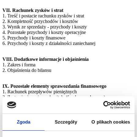
VII. Rachunek zysków i strat
1. Treść i postacie rachunku zysków i strat
2. Kompletność przychodów i kosztów
3. Wynik ze sprzedaży - przychody i koszty
4. Pozostałe przychody i koszty operacyjne
5. Przychody i koszty finansowe
6. Przychody i koszty z działalności zaniechanej
VIII. Dodatkowe informacje i objaśnienia
1. Zakres i forma
2. Objaśnienia do bilansu
IX. Pozostałe elementy sprawozdania finansowego
1. Rachunek przepływów pieniężnych
2. Zestawienie zmian w kapitale (funduszu własnym)
X. Etapy zamknięcia ksiąg rachunkowych
1. Wstępne zamknięcie ksiąg
Zgoda
Szczegóły
O plikach cookies
2. Ostateczne zamknięcie ksiąg rachunkowych
3. Zestawienie obrotów i sald
4. Ujęcie w księgach skutków zdarzeń ujawnionych po