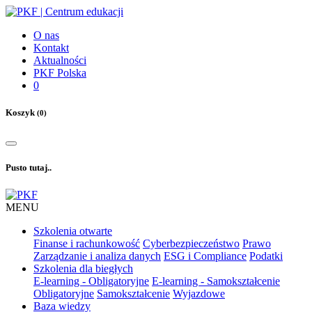
O nas
Kontakt
Aktualności
PKF Polska
0
Koszyk
(0)
Pusto tutaj..
MENU
Szkolenia otwarte
Finanse i rachunkowość
Cyberbezpieczeństwo
Prawo
Zarządzanie i analiza danych
ESG i Compliance
Podatki
Szkolenia dla biegłych
E-learning - Obligatoryjne
E-learning - Samokształcenie
Obligatoryjne
Samokształcenie
Wyjazdowe
Baza wiedzy