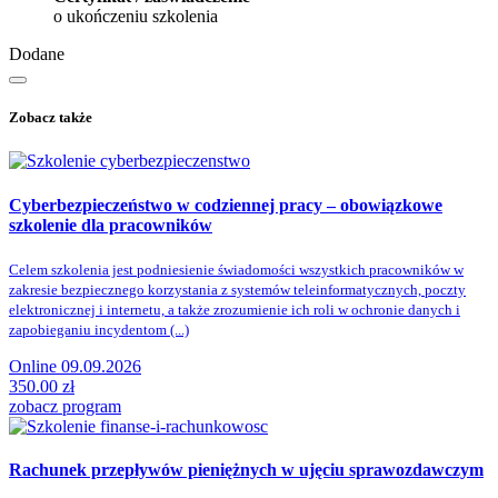
o ukończeniu szkolenia
Dodane
Zobacz także
Cyberbezpieczeństwo w codziennej pracy
– obowiązkowe
szkolenie dla pracowników
Celem szkolenia jest podniesienie świadomości wszystkich pracowników w
zakresie bezpiecznego korzystania z systemów teleinformatycznych, poczty
elektronicznej i internetu, a także zrozumienie ich roli w ochronie danych i
zapobieganiu incydentom (...)
Online 09.09.2026
350.00 zł
zobacz program
Rachunek przepływów pieniężnych w ujęciu sprawozdawczym