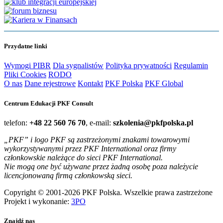
Przydatne linki
Wymogi PIBR
Dla sygnalistów
Polityka prywatności
Regulamin
Pliki Cookies
RODO
O nas
Dane rejestrowe
Kontakt
PKF Polska
PKF Global
Centrum Edukacji PKF Consult
telefon:
+48 22 560 76 70
, e-mail:
szkolenia@pkfpolska.pl
„PKF” i logo PKF są zastrzeżonymi znakami towarowymi
wykorzystywanymi przez PKF International oraz firmy
członkowskie należące do sieci PKF International.
Nie mogą one być używane przez żadną osobę poza należycie
licencjonowaną firmą członkowską sieci.
Copyright © 2001-2026 PKF Polska. Wszelkie prawa zastrzeżone
Projekt i wykonanie:
3PO
Znajdź nas