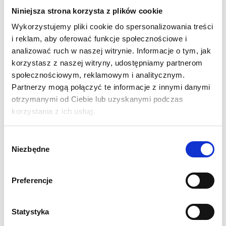
zatwierdzeniu sprawozdania
Niniejsza strona korzysta z plików cookie
Wykorzystujemy pliki cookie do spersonalizowania treści
XI. Sprawozdanie Zarządu z działalności
i reklam, aby oferować funkcje społecznościowe i
analizować ruch w naszej witrynie. Informacje o tym, jak
XII. Podpisywanie sprawozdań i uchwały
korzystasz z naszej witryny, udostępniamy partnerom
1. Podpisy w tym elektroniczne - odpowiedzialność za
społecznościowym, reklamowym i analitycznym.
sprawozdania
2. Zatwierdzanie sprawozdania finansowego.
Partnerzy mogą połączyć te informacje z innymi danymi
3. Udostępnianie i przechowywanie sprawozdań.
otrzymanymi od Ciebie lub uzyskanymi podczas
korzystania z ich usług.
XIII. Rozliczenie podatku dochodowego
Wybór
Niezbędne
zgody
Informacje dodatkowe
Preferencje
Zgłoszenia przyjmowane są wyłącznie w formie elektronicznej.
Prosimy o zwrócenie szczególnej uwagi na wpisywane do
Statystyka
formularza dane - są to dane, na które zostanie wystawiona Państwu
faktura.