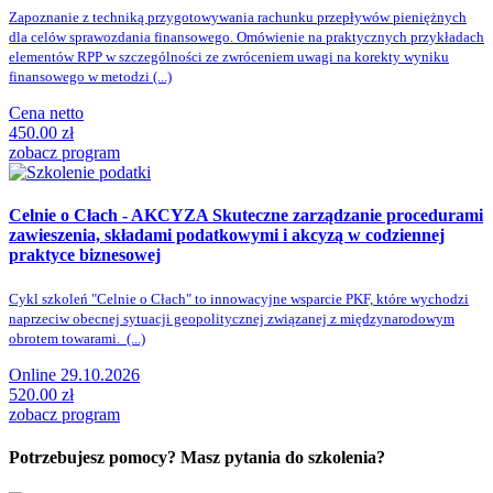
Zapoznanie z techniką przygotowywania rachunku przepływów pieniężnych
dla celów sprawozdania finansowego. Omówienie na praktycznych przykładach
elementów RPP w szczególności ze zwróceniem uwagi na korekty wyniku
finansowego w metodzi (...)
Cena netto
450.00 zł
zobacz program
Celnie o Cłach - AKCYZA
Skuteczne zarządzanie procedurami
zawieszenia, składami podatkowymi i akcyzą w codziennej
praktyce biznesowej
Cykl szkoleń "Celnie o Cłach" to innowacyjne wsparcie PKF, które wychodzi
naprzeciw obecnej sytuacji geopolitycznej związanej z międzynarodowym
obrotem towarami. (...)
Online 29.10.2026
520.00 zł
zobacz program
Potrzebujesz pomocy? Masz pytania do szkolenia?