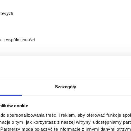
otowych
ada współmierności
Szczegóły
oważonego rozwoju.
awozdania finansowego.
 plików cookie
do spersonalizowania treści i reklam, aby oferować funkcje sp
ormacje o tym, jak korzystasz z naszej witryny, udostępniamy p
Partnerzy mogą połączyć te informacje z innymi danymi otrzym