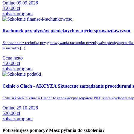
Online 09.09.2026
350.00 zł
zobacz program
Rachunek przepływów pieniężnych w ujęciu sprawozdawczym
Zapoznanie z techniką przygotowywania rachunku przepływów pieniężnych dla
w metodzi (...)
Cena netto
450.00 zł
zobacz program
Celnie o Cłach - AKCYZA
Skuteczne zarządzanie procedurami z
Cykl szkoleń "Celnie o Cłach" to innowacyjne wsparcie PKF, które wychodzi nap
Online 29.10.2026
520.00 zł
zobacz program
Potrzebujesz pomocy? Masz pytania do szkolenia?