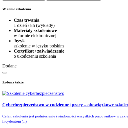
W cenie szkolenia
Czas trwania
1 dzień / 8h (wykłady)
Materiały szkoleniowe
w formie elektronicznej
Język
szkolenie w języku polskim
Certyfikat / zaświadczenie
o ukończeniu szkolenia
Dodane
Zobacz także
Cyberbezpieczeństwo w codziennej pracy
– obowiązkowe szkole
Celem szkolenia jest podniesienie świadomości wszystkich pracowników w zakresi
incydentom (...)