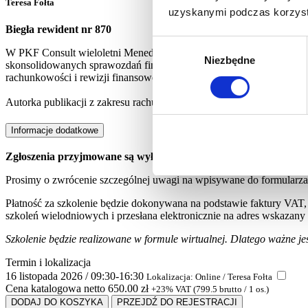
Teresa Fołta
uzyskanymi podczas korzysta
Biegła rewident nr 870
Wybór
W PKF Consult wieloletni Menedżer Zarządzający w Centrum Kontro
Niezbędne
zgody
skonsolidowanych sprawozdań finansowych, w tym jednostek wieloza
rachunkowości i rewizji finansowej w wielu ośrodkach szkoleniowyc
Autorka publikacji z zakresu rachunkowości oraz materiałów dydakt
Informacje dodatkowe
Zgłoszenia przyjmowane są wyłącznie w formie elektronicznej.
Prosimy o zwrócenie szczególnej uwagi na wpisywane do formularza d
Płatność za szkolenie będzie dokonywana na podstawie faktury VAT, 
szkoleń wielodniowych i przesłana elektronicznie na adres wskazany
Szkolenie będzie realizowane w formule wirtualnej. Dlatego ważne jes
Termin i lokalizacja
16 listopada 2026 / 09:30-16:30
Lokalizacja: Online / Teresa Fołta
Cena katalogowa netto
650.00 zł
+23% VAT (799.5 brutto / 1 os.)
DODAJ DO KOSZYKA
PRZEJDŹ DO REJESTRACJI