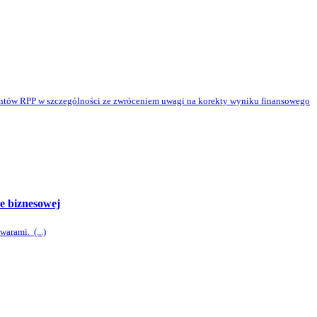
ntów RPP w szczególności ze zwróceniem uwagi na korekty wyniku finansowego
e biznesowej
arami. (...)