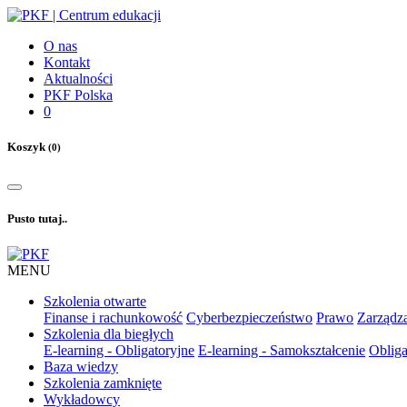
O nas
Kontakt
Aktualności
PKF Polska
0
Koszyk
(0)
Pusto tutaj..
MENU
Szkolenia otwarte
Finanse i rachunkowość
Cyberbezpieczeństwo
Prawo
Zarządza
Szkolenia dla biegłych
E-learning - Obligatoryjne
E-learning - Samokształcenie
Obliga
Baza wiedzy
Szkolenia zamknięte
Wykładowcy