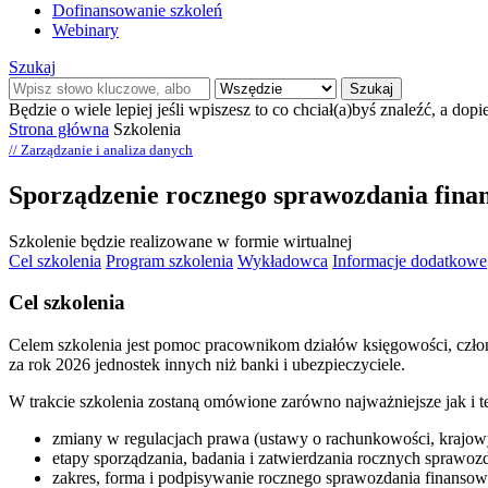
Dofinansowanie szkoleń
Webinary
Szukaj
Szukaj
Będzie o wiele lepiej jeśli wpiszesz to co chciał(a)byś znaleźć, a dopi
Strona główna
Szkolenia
// Zarządzanie i analiza danych
Sporządzenie rocznego sprawozdania finan
Szkolenie będzie realizowane w formie wirtualnej
Cel szkolenia
Program szkolenia
Wykładowca
Informacje dodatkowe
Cel szkolenia
Celem szkolenia jest pomoc pracownikom działów księgowości, człon
za rok 2026 jednostek innych niż banki i ubezpieczyciele.
W trakcie szkolenia zostaną omówione zarówno najważniejsze jak i te
zmiany w regulacjach prawa (ustawy o rachunkowości, krajo
etapy sporządzania, badania i zatwierdzania rocznych sprawo
zakres, forma i podpisywanie rocznego sprawozdania finanso