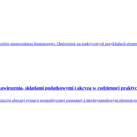
 celów sprawozdania finansowego. Omówienie na praktycznych przykładach eleme
awieszenia, składami podatkowymi i akcyzą w codziennej praktyc
rzeciw obecnej sytuacji geopolitycznej związanej z międzynarodowym obrotem tow