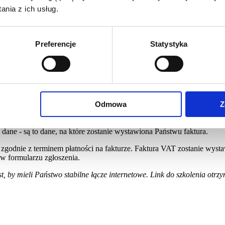
nia z ich usług.
li Jakości. Poprzednio Członek Zarządu REWIKS Sp. z o.o. Posiada 
Preferencje
Statystyka
kładowych. Uczestniczyła jako konsultant we wdrażaniu systemów ra
h.
ycznych z zakresu polskich standardów rachunkowości jak i MSR/MSSF
Odmowa
Z
ane - są to dane, na które zostanie wystawiona Państwu faktura.
zgodnie z terminem płatności na fakturze. Faktura VAT zostanie wyst
 w formularzu zgłoszenia.
t, by mieli Państwo stabilne łącze internetowe. Link do szkolenia otr