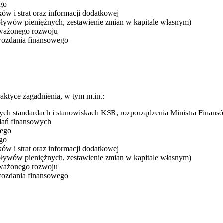
ego
ków i strat oraz informacji dodatkowej
pływów pieniężnych, zestawienie zmian w kapitale własnym)
oważonego rozwoju
awozdania finansowego
aktyce zagadnienia, w tym m.in.:
wych standardach i stanowiskach KSR, rozporządzenia Ministra Fina
zdań finansowych
wego
ego
ków i strat oraz informacji dodatkowej
pływów pieniężnych, zestawienie zmian w kapitale własnym)
oważonego rozwoju
awozdania finansowego