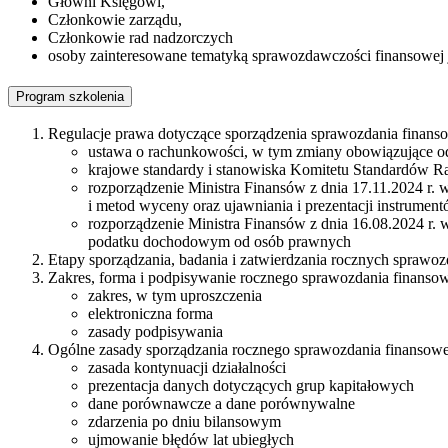
Główni Księgowi,
Członkowie zarządu,
Członkowie rad nadzorczych
osoby zainteresowane tematyką sprawozdawczości finansowej je
Program szkolenia
Regulacje prawa dotyczące sporządzenia sprawozdania finans
ustawa o rachunkowości, w tym zmiany obowiązujące od
krajowe standardy i stanowiska Komitetu Standardów 
rozporządzenie Ministra Finansów z dnia 17.11.2024 r.
i metod wyceny oraz ujawniania i prezentacji instrumen
rozporządzenie Ministra Finansów z dnia 16.08.2024 r.
podatku dochodowym od osób prawnych
Etapy sporządzania, badania i zatwierdzania rocznych sprawo
Zakres, forma i podpisywanie rocznego sprawozdania finanso
zakres, w tym uproszczenia
elektroniczna forma
zasady podpisywania
Ogólne zasady sporządzania rocznego sprawozdania finansowe
zasada kontynuacji działalności
prezentacja danych dotyczących grup kapitałowych
dane porównawcze a dane porównywalne
zdarzenia po dniu bilansowym
ujmowanie błędów lat ubiegłych