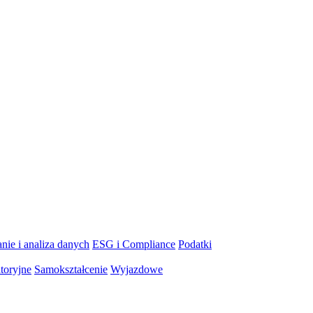
nie i analiza danych
ESG i Compliance
Podatki
toryjne
Samokształcenie
Wyjazdowe