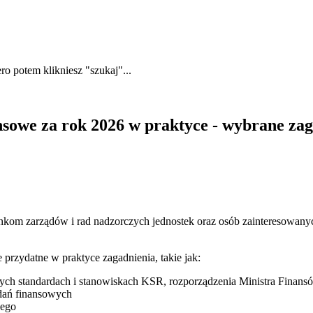
ero potem klikniesz "szukaj"...
sowe za rok 2026 w praktyce - wybrane za
kom zarządów i rad nadzorczych jednostek oraz osób zainteresowanyc
 przydatne w praktyce zagadnienia, takie jak:
wych standardach i stanowiskach KSR, rozporządzenia Ministra Fina
zdań finansowych
wego