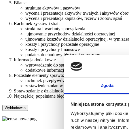
Bilans:
struktura aktywów i pasywów
wycena i prezentacja aktywów trwałych i aktywów obr
wycena i prezentacja kapitałów, rezerw i zobowiązań
Rachunek zysków i strat:
struktura i warianty sporządzenia
ujmowanie przychodów działalności operacyjnej
ujmowanie kosztów działalności operacyjnej, w tym zas
koszty i przychody pozostałe operacyjne
koszty i przychody finansowe
podatek dochodowy bieżący i odroczony
Informacja dodatkowa:
wprowadzenie do sprawozdania finansowego
dodatkowe informacje i objaśnienia
Pozostałe elementy sprawozdania finansowego:
rachunek przepływów pieniężnych
Zgoda
zestawienie zmian w kapitale własnym
Sprawozdanie z działalności, w tym sprawozdawczość zrówn
Najczęściej popełniane błędy przy sporządzaniu rocznego spr
Niniejsza strona korzysta z
Wykładowca
Wykorzystujemy pliki cookie 
ruch w naszej witrynie. Inf
reklamowym i analitycznym. 