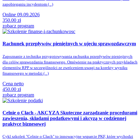
zapobieganiu incydentom (...)
Online 09.09.2026
350.00 zł
zobacz program
Rachunek przepływów pieniężnych w ujęciu sprawozdawczym
Zapoznanie z techniką przygotowywania rachunku przepływów pieniężnych
dla celów sprawozdania finansowego. Omówienie na praktycznych przykładach
elementów RPP w szczególności ze zwróceniem uwagi na korekty wyniku
finansowego w metodzi (...)
Cena netto
450.00 zł
zobacz program
Celnie o Cłach - AKCYZA
Skuteczne zarządzanie procedurami
zawieszenia, składami podatkowymi i akcyzą w codziennej
praktyce biznesowej
Cykl szkoleń "Celnie o Cłach" to innowacyjne wsparcie PKF, które wychodzi