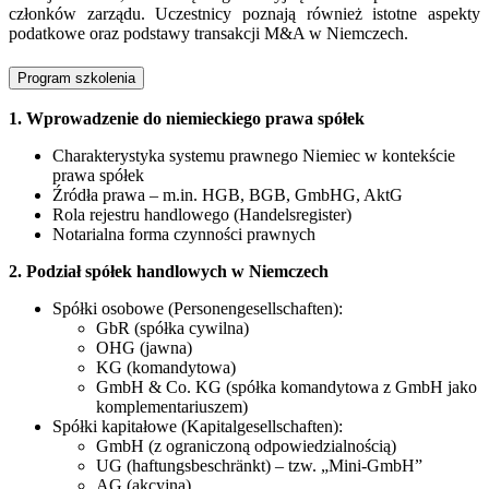
członków zarządu. Uczestnicy poznają również istotne aspekty
podatkowe oraz podstawy transakcji M&A w Niemczech.
Program szkolenia
1. Wprowadzenie do niemieckiego prawa spółek
Charakterystyka systemu prawnego Niemiec w kontekście
prawa spółek
Źródła prawa – m.in. HGB, BGB, GmbHG, AktG
Rola rejestru handlowego (Handelsregister)
Notarialna forma czynności prawnych
2. Podział spółek handlowych w Niemczech
Spółki osobowe (Personengesellschaften):
GbR (spółka cywilna)
OHG (jawna)
KG (komandytowa)
GmbH & Co. KG (spółka komandytowa z GmbH jako
komplementariuszem)
Spółki kapitałowe (Kapitalgesellschaften):
GmbH (z ograniczoną odpowiedzialnością)
UG (haftungsbeschränkt) – tzw. „Mini-GmbH”
AG (akcyjna)