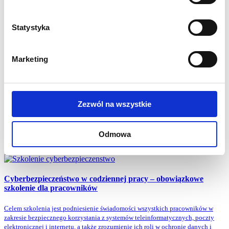
W cenie szkolenia
Statystyka
Czas trwania
1 dzień / 4h (wykłady)
Materiały szkoleniowe
w formie elektronicznej
Marketing
Język
szkolenie w języku polskim
Certyfikat / zaświadczenie
o ukończeniu szkolenia
Zezwól na wszystkie
Dodane
Odmowa
Zobacz także
Cyberbezpieczeństwo w codziennej pracy
– obowiązkowe
szkolenie dla pracowników
Celem szkolenia jest podniesienie świadomości wszystkich pracowników w
zakresie bezpiecznego korzystania z systemów teleinformatycznych, poczty
elektronicznej i internetu, a także zrozumienie ich roli w ochronie danych i