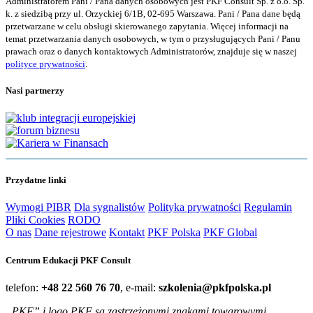
Administratorem Pani / Pana danych osobowych jest PKF Consult Sp. z o.o. Sp.
k. z siedzibą przy ul. Orzyckiej 6/1B, 02-695 Warszawa. Pani / Pana dane będą
przetwarzane w celu obsługi skierowanego zapytania. Więcej informacji na
temat przetwarzania danych osobowych, w tym o przysługujących Pani / Panu
prawach oraz o danych kontaktowych Administratorów, znajduje się w naszej
polityce prywatności
.
Nasi partnerzy
Przydatne linki
Wymogi PIBR
Dla sygnalistów
Polityka prywatności
Regulamin
Pliki Cookies
RODO
O nas
Dane rejestrowe
Kontakt
PKF Polska
PKF Global
Centrum Edukacji PKF Consult
telefon:
+48 22 560 76 70
, e-mail:
szkolenia@pkfpolska.pl
„PKF” i logo PKF są zastrzeżonymi znakami towarowymi