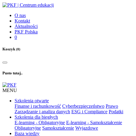
O nas
Kontakt
Aktualności
PKF Polska
0
Koszyk
(0)
Pusto tutaj..
MENU
Szkolenia otwarte
Finanse i rachunkowość
Cyberbezpieczeństwo
Prawo
Zarządzanie i analiza danych
ESG i Compliance
Podatki
Szkolenia dla biegłych
E-learning - Obligatoryjne
E-learning - Samokształcenie
Obligatoryjne
Samokształcenie
Wyjazdowe
Baza wiedzy