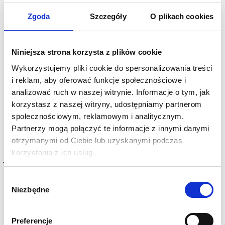
Wymiana doświadczeń
Zgoda
Szczegóły
O plikach cookies
Informacje dodatkowe
Zgłoszenia przyjmowane są wyłącznie w formie elektronicznej.
Niniejsza strona korzysta z plików cookie
Prosimy o zwrócenie szczególnej uwagi na wpisywane do
Wykorzystujemy pliki cookie do spersonalizowania treści
formularza dane - są to dane, na które zostanie wystawiona Państwu
faktura.
i reklam, aby oferować funkcje społecznościowe i
analizować ruch w naszej witrynie. Informacje o tym, jak
Płatność za szkolenie będzie dokonywana na podstawie faktury
korzystasz z naszej witryny, udostępniamy partnerom
VAT, zgodnie z terminem płatności na fakturze. Faktura VAT
zostanie wystawiona w dniu szkolenia lub w ostatnim dniu
społecznościowym, reklamowym i analitycznym.
szkolenia w przypadku szkoleń wielodniowych i przesłana
Partnerzy mogą połączyć te informacje z innymi danymi
elektronicznie na adres wskazany w formularzu zgłoszenia.
otrzymanymi od Ciebie lub uzyskanymi podczas
Szkolenie będzie realizowane w formule wirtualnej. Dlatego ważne
korzystania z ich usług.
jest, by mieli Państwo stabilne łącze internetowe. Link do szkolenia
otrzymają Państwo na dzień przed jego terminem.
Wybór
Termin i lokalizacja
Niezbędne
zgody
Do uzgodnienia
Cena katalogowa netto
990.00 zł
+23% VAT (1217.7 brutto / 1 os.)
SKONTAKTUJ SIĘ
Preferencje