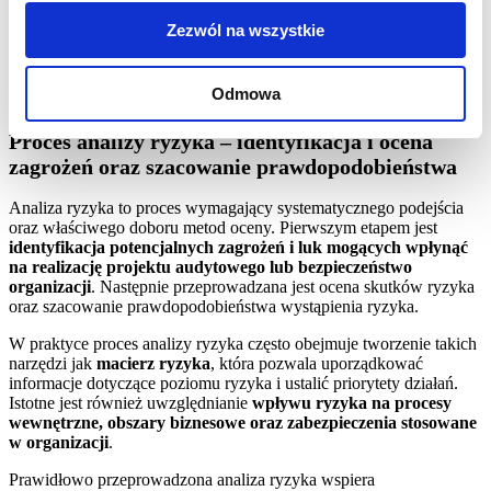
na realizację celów biznesowych i operacyjnych
.
Zezwól na wszystkie
Szkolenie z zakresu zarządzania ryzykiem
pozwala uczestnikom
zrozumieć, czym jest analiza ryzyka i jak przeprowadzać analizę
ryzyka w sposób uporządkowany oraz zgodny z wymaganiami
Odmowa
organizacji i klientów.
Proces analizy ryzyka – identyfikacja i ocena
zagrożeń oraz szacowanie prawdopodobieństwa
Analiza ryzyka to proces wymagający systematycznego podejścia
oraz właściwego doboru metod oceny. Pierwszym etapem jest
identyfikacja potencjalnych zagrożeń i luk mogących wpłynąć
na realizację projektu audytowego lub bezpieczeństwo
organizacji
. Następnie przeprowadzana jest ocena skutków ryzyka
oraz szacowanie prawdopodobieństwa wystąpienia ryzyka.
W praktyce proces analizy ryzyka często obejmuje tworzenie takich
narzędzi jak
macierz ryzyka
, która pozwala uporządkować
informacje dotyczące poziomu ryzyka i ustalić priorytety działań.
Istotne jest również uwzględnianie
wpływu ryzyka na procesy
wewnętrzne, obszary biznesowe oraz zabezpieczenia stosowane
w organizacji
.
Prawidłowo przeprowadzona analiza ryzyka wspiera