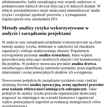
administratorów, kadrę zarządzającą oraz zespoły audytowe w
podejmowaniu trafnych decyzji dotyczących dalszych działań. W
efekcie przedsiębiorstwo może skuteczniej minimalizować skutki
ryzyka i zwiększać zgodność procesów z wymaganiami
regulacyjnymi oraz standardami ISO.
Metody analizy ryzyka wykorzystywane w
audycie i zarządzaniu projektami
W audycie oraz zarządzaniu projektami wykorzystywane są różne
metody analizy ryzyka, dobierane w zależności od charakteru
organizacji i rodzaju analizowanego obszaru. Popularnym
rozwiązaniem pozostaje
analiza scenariuszy
, która wspiera
przewidywania dotyczące możliwych zdarzeń i ich konsekwencji
dla projektu. W praktyce stosowana jest także
analiza drzewa
,
umożliwiająca identyfikację zależności pomiędzy poszczególnymi
zdarzeniami i ocenę potencjalnych skutków ich wystąpienia.
Nowoczesne podejścia do zarządzania ryzykiem coraz częściej
obejmują również
analizę operacyjną, ocenę zgodności procedur
oraz badanie efektywności istniejących zabezpieczeń
. Takie
podejście do analizy ryzyka pozwala organizacjom skuteczniej
reagować na zmieniające się warunki biznesowe i ograniczać
wpływ potencjalnych zagrożeń na realizację strategicznych celów
przedsiębiorstwa.