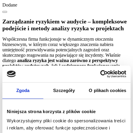
Dodane
Zarządzanie ryzykiem w audycie – kompleksowe
podejście i metody analizy ryzyka w projektach
Współczesna firma funkcjonuje w dynamicznym otoczeniu
biznesowym, w którym coraz większego znaczenia nabiera
umiejętność przewidywania potencjalnych zagrożeń oraz
skutecznego reagowania na pojawiające się incydenty. Właśnie
dlatego
analiza ryzyka jest ważna zarówno z perspektywy
projektów audytowych, jak i codziennego funkcjonowania
organizacji
. Dzięki analizie ryzyka przedsiębiorstwo może
wcześniej zidentyfikować ryzyko związane z procesami
operacyjnymi, zgodnością regulacyjną czy bezpieczeństwem
informacji.
Zgoda
Szczegóły
O plikach cookies
Waga analizy ryzyka w projektach audytowych
firmy
Niniejsza strona korzysta z plików cookie
Analiza ryzyka to proces oceny potencjalnych zagrożeń, ich
Wykorzystujemy pliki cookie do spersonalizowania treści
wpływu na działalność organizacji oraz prawdopodobieństwa
wystąpienia zagrożeń
. W praktyce oznacza to konieczność
i reklam, aby oferować funkcje społecznościowe i
uwzględniania zarówno czynników wewnętrznych, jak i