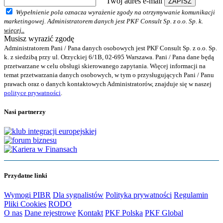
Twój adres e-mail
ZAPISZ
Wypełnienie pola oznacza wyrażenie zgody na otrzymywanie komunikacji
marketingowej. Administratorem danych jest PKF Consult Sp. z o.o. Sp. k.
więcej..
Musisz wyrazić zgodę
Administratorem Pani / Pana danych osobowych jest PKF Consult Sp. z o.o. Sp.
k. z siedzibą przy ul. Orzyckiej 6/1B, 02-695 Warszawa. Pani / Pana dane będą
przetwarzane w celu obsługi skierowanego zapytania. Więcej informacji na
temat przetwarzania danych osobowych, w tym o przysługujących Pani / Panu
prawach oraz o danych kontaktowych Administratorów, znajduje się w naszej
polityce prywatności
.
Nasi partnerzy
Przydatne linki
Wymogi PIBR
Dla sygnalistów
Polityka prywatności
Regulamin
Pliki Cookies
RODO
O nas
Dane rejestrowe
Kontakt
PKF Polska
PKF Global