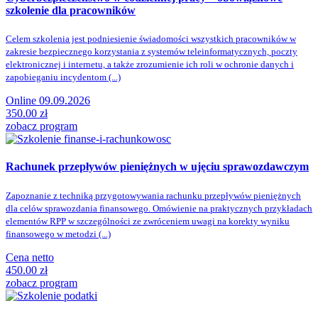
szkolenie dla pracowników
Celem szkolenia jest podniesienie świadomości wszystkich pracowników w
zakresie bezpiecznego korzystania z systemów teleinformatycznych, poczty
elektronicznej i internetu, a także zrozumienie ich roli w ochronie danych i
zapobieganiu incydentom (...)
Online 09.09.2026
350.00 zł
zobacz program
Rachunek przepływów pieniężnych w ujęciu sprawozdawczym
Zapoznanie z techniką przygotowywania rachunku przepływów pieniężnych
dla celów sprawozdania finansowego. Omówienie na praktycznych przykładach
elementów RPP w szczególności ze zwróceniem uwagi na korekty wyniku
finansowego w metodzi (...)
Cena netto
450.00 zł
zobacz program