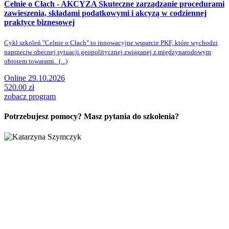
Celnie o Cłach - AKCYZA
Skuteczne zarządzanie procedurami
zawieszenia, składami podatkowymi i akcyzą w codziennej
praktyce biznesowej
Cykl szkoleń "Celnie o Cłach" to innowacyjne wsparcie PKF, które wychodzi
naprzeciw obecnej sytuacji geopolitycznej związanej z międzynarodowym
obrotem towarami. (...)
Online 29.10.2026
520.00 zł
zobacz program
Potrzebujesz pomocy? Masz pytania do szkolenia?