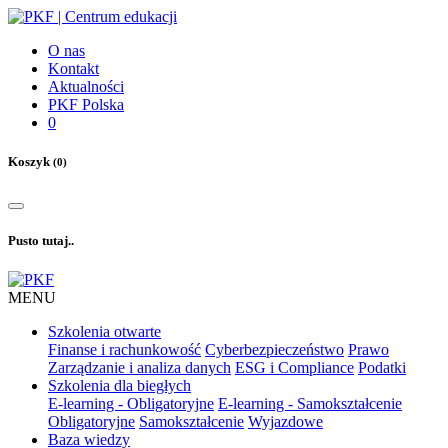
O nas
Kontakt
Aktualności
PKF Polska
0
Koszyk
(0)
Pusto tutaj..
MENU
Szkolenia otwarte
Finanse i rachunkowość
Cyberbezpieczeństwo
Prawo
Zarządzanie i analiza danych
ESG i Compliance
Podatki
Szkolenia dla biegłych
E-learning - Obligatoryjne
E-learning - Samokształcenie
Obligatoryjne
Samokształcenie
Wyjazdowe
Baza wiedzy