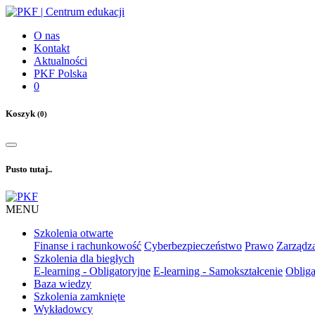
O nas
Kontakt
Aktualności
PKF Polska
0
Koszyk
(0)
Pusto tutaj..
MENU
Szkolenia otwarte
Finanse i rachunkowość
Cyberbezpieczeństwo
Prawo
Zarządza
Szkolenia dla biegłych
E-learning - Obligatoryjne
E-learning - Samokształcenie
Obliga
Baza wiedzy
Szkolenia zamknięte
Wykładowcy