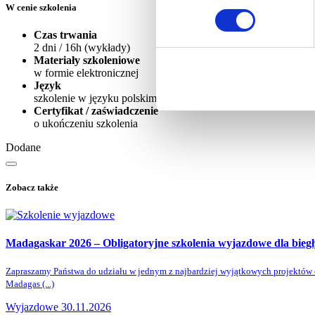
W cenie szkolenia
Czas trwania
2 dni / 16h (wykłady)
Materiały szkoleniowe
w formie elektronicznej
Język
szkolenie w języku polskim
Certyfikat / zaświadczenie
o ukończeniu szkolenia
Dodane
Zobacz także
Madagaskar 2026 – Obligatoryjne szkolenia wyjazdowe dla bie
Zapraszamy Państwa do udziału w jednym z najbardziej wyjątkowych projektów 
Madagas (...)
Wyjazdowe 30.11.2026