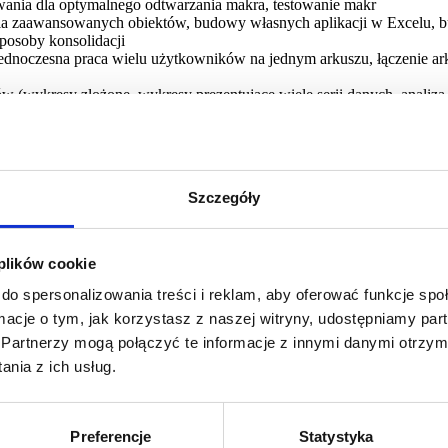
wania dla optymalnego odtwarzania makra, testowanie makr
nia zaawansowanych obiektów, budowy własnych aplikacji w Excelu, 
osoby konsolidacji­­
ednoczesna praca wielu użytkowników na jednym arkuszu, łączenie ar
 (wykresy złożone, wykresy prezentujące wiele serii danych, analiza
 podsumowania scenariuszy.
Szczegóły
ane - są to dane, na które zostanie wystawiona Państwu faktura.
 plików cookie
zgodnie z terminem płatności na fakturze. Faktura VAT zostanie wyst
do spersonalizowania treści i reklam, aby oferować funkcje sp
 w formularzu zgłoszenia.
ormacje o tym, jak korzystasz z naszej witryny, udostępniamy p
t, by mieli Państwo stabilne łącze internetowe. Link do szkolenia otr
Partnerzy mogą połączyć te informacje z innymi danymi otrzym
nia z ich usług.
Preferencje
Statystyka