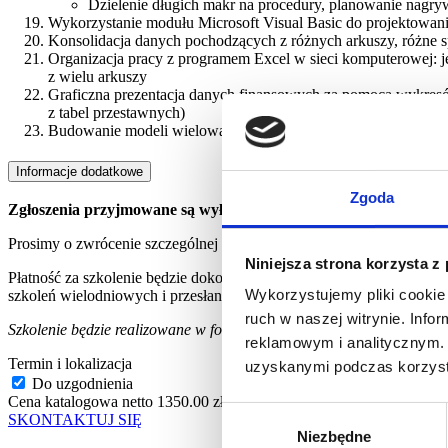
Dzielenie długich makr na procedury, planowanie nagry
Wykorzystanie modułu Microsoft Visual Basic do projektowa
Konsolidacja danych pochodzących z różnych arkuszy, różne sp
Organizacja pracy z programem Excel w sieci komputerowej: j
z wielu arkuszy
Graficzna prezentacja danych finansowych za pomocą wykresów
z tabel przestawnych)
Budowanie modeli wielowariantowych z użyciem scenariuszy,
Informacje dodatkowe
Zgoda
Zgłoszenia przyjmowane są wyłącznie w formie elektronicznej.
Prosimy o zwrócenie szczególnej uwagi na wpisywane do formularza d
Niniejsza strona korzysta z
Płatność za szkolenie będzie dokonywana na podstawie faktury VAT, 
Wykorzystujemy pliki cookie 
szkoleń wielodniowych i przesłana elektronicznie na adres wskazany
ruch w naszej witrynie. Inf
Szkolenie będzie realizowane w formule wirtualnej. Dlatego ważne jes
reklamowym i analitycznym. 
Termin i lokalizacja
uzyskanymi podczas korzysta
Do uzgodnienia
Cena katalogowa netto
1350.00 zł
+0% VAT (1350 brutto / 1 os.)
Wybór
SKONTAKTUJ SIĘ
Niezbędne
zgody