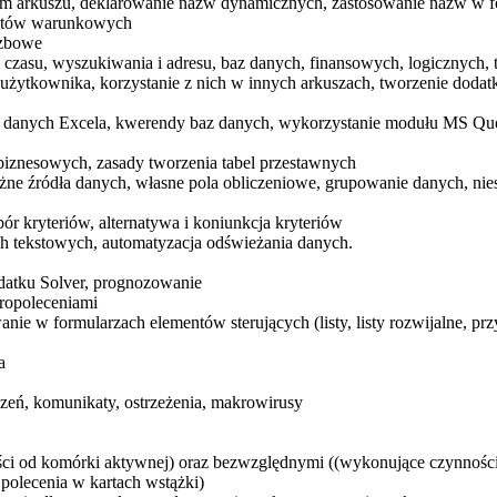
ym arkuszu, deklarowanie nazw dynamicznych, zastosowanie nazw w 
matów warunkowych
czbowe
 i czasu, wyszukiwania i adresu, baz danych, finansowych, logicznych,
żytkownika, korzystanie z nich w innych arkuszach, tworzenie dodat
a danych Excela, kwerendy baz danych, wykorzystanie modułu MS Query
 biznesowych, zasady tworzenia tabel przestawnych
żne źródła danych, własne pola obliczeniowe, grupowanie danych, ni
r kryteriów, alternatywa i koniunkcja kryteriów
h tekstowych, automatyzacja odświeżania danych.
atku Solver, prognozowanie
kropoleceniami
e w formularzach elementów sterujących (listy, listy rozwijalne, przy
a
eń, komunikaty, ostrzeżenia, makrowirusy
ci od komórki aktywnej) oraz bezwzględnymi ((wykonujące czynnośc
 polecenia w kartach wstążki)