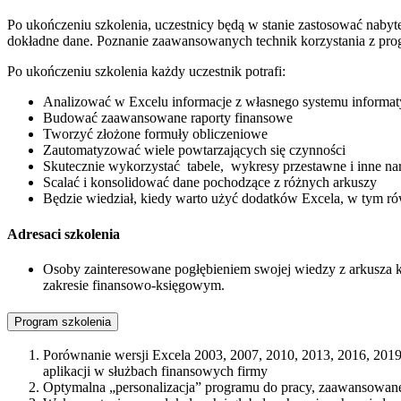
Po ukończeniu szkolenia, uczestnicy będą w stanie zastosować nabyt
dokładne dane. Poznanie zaawansowanych technik korzystania z progr
Po ukończeniu szkolenia każdy uczestnik potrafi:
Analizować w Excelu informacje z własnego systemu informa
Budować zaawansowane raporty finansowe
Tworzyć złożone formuły obliczeniowe
Zautomatyzować wiele powtarzających się czynności
Skutecznie wykorzystać tabele, wykresy przestawne i inne na
Scalać i konsolidować dane pochodzące z różnych arkuszy
Będzie wiedział, kiedy warto użyć dodatków Excela, w tym ró
Adresaci szkolenia
Osoby zainteresowane pogłębieniem swojej wiedzy z arkusza
zakresie finansowo-księgowym.
Program szkolenia
Porównanie wersji Excela 2003, 2007, 2010, 2013, 2016, 2019
aplikacji w służbach finansowych firmy
Optymalna „personalizacja” programu do pracy, zaawansowane