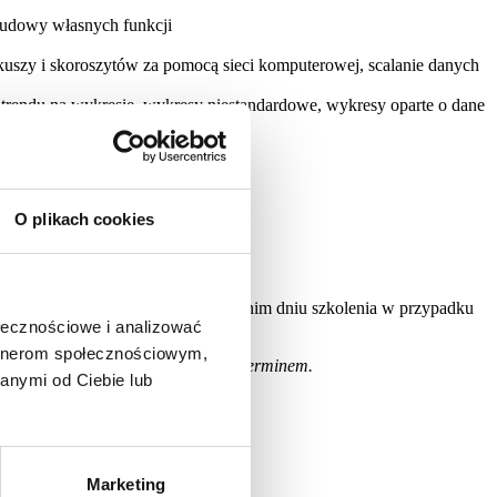
budowy własnych funkcji
kuszy i skoroszytów za pomocą sieci komputerowej, scalanie danych
 trendu na wykresie, wykresy niestandardowe, wykresy oparte o dane
O plikach cookies
awiona w dniu szkolenia lub w ostatnim dniu szkolenia w przypadku
ołecznościowe i analizować
artnerom społecznościowym,
zymają Państwo na dzień przed jego terminem.
anymi od Ciebie lub
Marketing