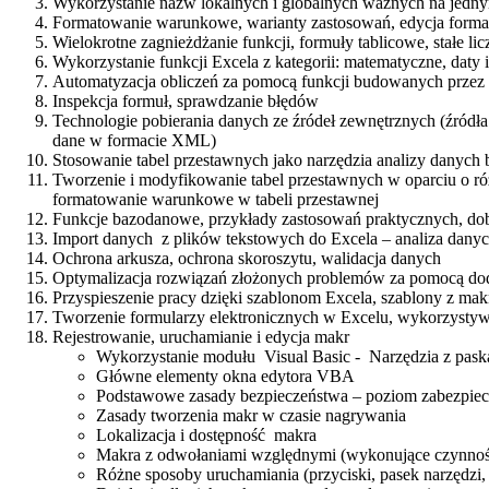
Wykorzystanie nazw lokalnych i globalnych ważnych na jedn
Formatowanie warunkowe, warianty zastosowań, edycja for
Wielokrotne zagnieżdżanie funkcji, formuły tablicowe, stałe li
Wykorzystanie funkcji Excela z kategorii: matematyczne, daty
Automatyzacja obliczeń za pomocą funkcji budowanych przez u
Inspekcja formuł, sprawdzanie błędów
Technologie pobierania danych ze źródeł zewnętrznych (źródł
dane w formacie XML)
Stosowanie tabel przestawnych jako narzędzia analizy danych
Tworzenie i modyfikowanie tabel przestawnych w oparciu o ró
formatowanie warunkowe w tabeli przestawnej
Funkcje bazodanowe, przykłady zastosowań praktycznych, dobó
Import danych z plików tekstowych do Excela – analiza danyc
Ochrona arkusza, ochrona skoroszytu, walidacja danych
Optymalizacja rozwiązań złożonych problemów za pomocą dod
Przyspieszenie pracy dzięki szablonom Excela, szablony z ma
Tworzenie formularzy elektronicznych w Excelu, wykorzystywani
Rejestrowanie, uruchamianie i edycja makr
Wykorzystanie modułu Visual Basic - Narzędzia z pask
Główne elementy okna edytora VBA
Podstawowe zasady bezpieczeństwa – poziom zabezpiecz
Zasady tworzenia makr w czasie nagrywania
Lokalizacja i dostępność makra
Makra z odwołaniami względnymi (wykonujące czynnoś
Różne sposoby uruchamiania (przyciski, pasek narzędzi,