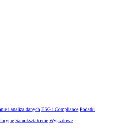
nie i analiza danych
ESG i Compliance
Podatki
toryjne
Samokształcenie
Wyjazdowe