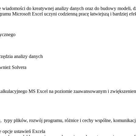
e wiadomości do kreatywnej analizy danych oraz do budowy modeli, dzi
amu Microsoft Excel uczyni codzienną pracę łatwiejszą i bardziej ef
tycznego
rzędzia analizy danych
wnież Solvera
 kalkulacyjnego MS Excel na poziomie zaawansowanym i zwiększeniem
, typy plików, rozwój programu, różnice i cechy wspólne, komunikac
 opcje ustawień Excela