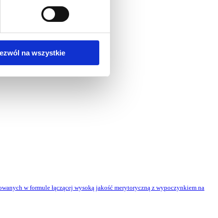
ezwól na wszystkie
zowanych w formule łączącej wysoką jakość merytoryczną z wypoczynkiem na